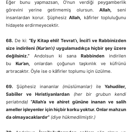
Eğer bunu yapmazsan, O’nun verdiği peygamberlik
görevini yerine getirmemiş olursun.
Allah,
seni
insanlardan korur. Şüphesiz
Allah,
kâfirler topluluğunu
hidayete erdirmeyecektir.
68.
De ki:
“Ey Kitap ehli! Tevrat’ı, İncil’i ve Rabbinizden
size indirileni
(Kur’an’ı)
uygulamadıkça hiçbir şey üzere
değilsiniz.”
Andolsun ki sana
Rabbinden
indirilen
bu
Kur’an,
onlardan çoğunun taşkınlık ve küfrünü
artıracaktır. Öyle ise o kâfirler toplumu için üzülme.
69.
Şüphesiz inananlar
(müslümanlar)
ile
Yahudiler,
Sabiîler ve Hıristiyanlardan
(her bir grubun kendi
şeriatında)
“Allah’a ve ahiret gününe inanan ve salih
ameller işleyenler için hiçbir korku yoktur. Onlar mahzun
da olmayacaklardır”
(diye hükmedilmiştir.)