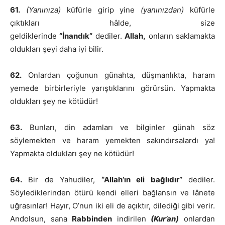
61.
(Yanınıza)
küfürle girip yine
(yanınızdan)
küfürle
çıktıkları hâlde, size
geldiklerinde
“İnandık”
dediler.
Allah,
onların saklamakta
oldukları şeyi daha iyi bilir.
62.
Onlardan çoğunun günahta, düşmanlıkta, haram
yemede birbirleriyle yarıştıklarını görürsün. Yapmakta
oldukları şey ne kötüdür!
63.
Bunları, din adamları ve bilginler günah söz
söylemekten ve haram yemekten sakındırsalardı ya!
Yapmakta oldukları şey ne kötüdür!
64.
Bir de Yahudiler,
“Allah’ın eli bağlıdır”
dediler.
Söylediklerinden ötürü kendi elleri bağlansın ve lânete
uğrasınlar! Hayır, O’nun iki eli de açıktır, dilediği gibi verir.
Andolsun, sana
Rabbinden
indirilen
(Kur’an)
onlardan