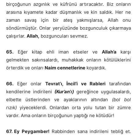
birçoğunun azgınlık ve küfrünü artıracaktır. Biz onların
arasına kıyamete kadar düşmanlık ve kin saldık. Her ne
zaman savaş için bir ateş yakmışlarsa, Allah onu
söndürmüştür. Onlar yeryüzünde bozgunculuk çıkarmaya
çalışırlar.
Allah,
bozguncuları sevmez.
65.
Eğer kitap ehli iman etseler ve
Allah’a
karşı
gelmekten sakınsalardı, muhakkak onların kötülüklerini
örterdik ve onları
Naim cennetlerine
koyardık.
66.
Eğer onlar
Tevrat’ı, İncil’i ve Rableri
tarafından
kendilerine indirileni
(Kur’an’ı)
gereğince uygulasalardı,
elbette üstlerinden ve ayaklarının altından
(bol bol
rızık)
yiyeceklerdi. Onlardan orta yolu tutan bir zümre
vardır. Ama onların birçoğunun yaptığı ne kötüdür!
67. Ey Peygamber!
Rabbinden sana indirileni tebliğ et.