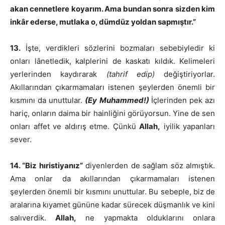
akan cennetlere koyarım. Ama bundan sonra sizden kim
inkâr ederse, mutlaka o, dümdüz yoldan sapmıştır.”
13.
İşte, verdikleri sözlerini bozmaları sebebiyledir ki
onları lânetledik, kalplerini de kaskatı kıldık. Kelimeleri
yerlerinden kaydırarak
(tahrif edip)
değiştiriyorlar.
Akıllarından çıkarmamaları istenen şeylerden önemli bir
kısmını da unuttular.
(Ey Muhammed!)
İçlerinden pek azı
hariç, onların daima bir hainliğini görüyorsun. Yine de sen
onları affet ve aldırış etme. Çünkü
Allah,
iyilik yapanları
sever.
14. “Biz hıristiyanız”
diyenlerden de sağlam söz almıştık.
Ama onlar da akıllarından çıkarmamaları istenen
şeylerden önemli bir kısmını unuttular. Bu sebeple, biz de
aralarına kıyamet gününe kadar sürecek düşmanlık ve kini
salıverdik.
Allah,
ne yapmakta olduklarını onlara