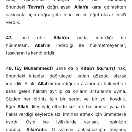
önündeki
Tevrat’ı
doğrulayan,
Allah’a
karşı gelmekten
sakınanlar için doğru yola iletici ve bir öğüt olarak İncil’i
verdik.
47.
İncil ehli
Allah’ın
onda indirdiği ile
hükmetsin.
Allah’ın
indirdiği ile hükmetmeyenler,
fasıkların ta kendileridir.
48. (Ey Muhammed!)
Sana da o
Kitab’ı
(Kur’an’ı)
hak,
önündeki kitapları doğrulayıcı, onları gözetici olarak
indirdik. Artık,
Allah’ın
indirdiği ile aralarında hükmet ve
sana gelen haktan ayrılıp da onların arzularına uyma.
Sizden her biriniz için bir şeriat ve bir yol koyduk.
Eğer
Allah
dileseydi, elbette sizi tek bir ümmet yapardı.
Fakat verdiği şeylerde sizi imtihan etmek için ümmetlere
ayırdı. Öyle ise iyiliklerde yarışın. Hepinizin
dönüşü
Allah’adır.
O zaman anlaşmazlığa düşmüş