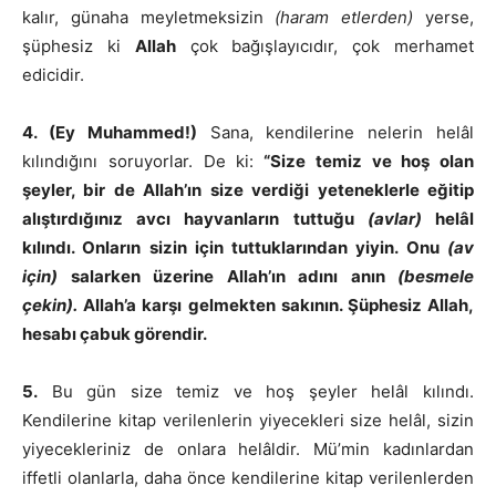
kalır, günaha meyletmeksizin
(haram etlerden)
yerse,
şüphesiz ki
Allah
çok bağışlayıcıdır, çok merhamet
edicidir.
4. (Ey Muhammed!)
Sana, kendilerine nelerin helâl
kılındığını soruyorlar. De ki:
“Size temiz ve hoş olan
şeyler, bir de Allah’ın size verdiği yeteneklerle eğitip
alıştırdığınız avcı hayvanların tuttuğu
(avlar)
helâl
kılındı. Onların sizin için tuttuklarından yiyin. Onu
(av
için)
salarken üzerine Allah’ın adını anın
(besmele
çekin).
Allah’a karşı gelmekten sakının. Şüphesiz Allah,
hesabı çabuk görendir.
5.
Bu gün size temiz ve hoş şeyler helâl kılındı.
Kendilerine kitap verilenlerin yiyecekleri size helâl, sizin
yiyecekleriniz de onlara helâldir. Mü’min kadınlardan
iffetli olanlarla, daha önce kendilerine kitap verilenlerden