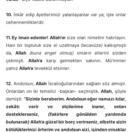
10.
İnkâr edip âyetlerimizi yalanlayanlar var ya; işte onlar
cehennemliklerdir.
11. Ey iman edenler! Allah’ın
size olan nimetini hatırlayın.
Hani bir topluluk size el uzatmaya
(tecavüze)
kalkışmıştı
da,
Allah
(buna engel olmuş)
onların ellerini sizden
çekmişti.
Allah’a
karşı gelmekten sakının. Mü’minler
yalnız
Allah’a
tevekkül etsinler.
12.
Andolsun,
Allah
İsrailoğullarından sağlam söz almıştı.
Onlardan on iki temsilci -başkan- seçmiştik.
Allah,
şöyle
demişti:
“Sizinle beraberim. Andolsun eğer namazı kılar,
zekâtı verir ve elçilerime inanır, onları
desteklerseniz,
(fakirlere gönülden yardımda
bulunarak)
Allah’a güzel bir borç verirseniz, elbette sizin
kötülüklerinizi örterim ve andolsun sizi, içinden ırmaklar