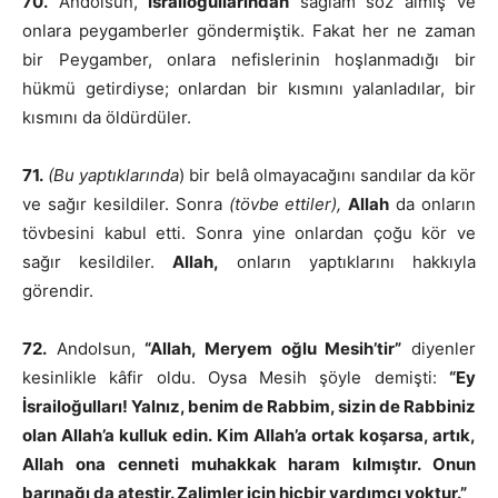
70.
Andolsun,
İsrailoğullarından
sağlam söz almış ve
onlara peygamberler göndermiştik. Fakat her ne zaman
bir Peygamber, onlara nefislerinin hoşlanmadığı bir
hükmü getirdiyse; onlardan bir kısmını yalanladılar, bir
kısmını da öldürdüler.
71.
(Bu yaptıklarında
) bir belâ olmayacağını sandılar da kör
ve sağır kesildiler. Sonra
(tövbe ettiler),
Allah
da onların
tövbesini kabul etti. Sonra yine onlardan çoğu kör ve
sağır kesildiler.
Allah,
onların yaptıklarını hakkıyla
görendir.
72.
Andolsun,
“Allah, Meryem oğlu Mesih’tir”
diyenler
kesinlikle kâfir oldu. Oysa Mesih şöyle demişti:
“Ey
İsrailoğulları! Yalnız, benim de Rabbim, sizin de Rabbiniz
olan Allah’a kulluk edin. Kim Allah’a ortak koşarsa, artık,
Allah ona cenneti muhakkak haram kılmıştır. Onun
barınağı da ateştir. Zalimler için hiçbir yardımcı yoktur.”