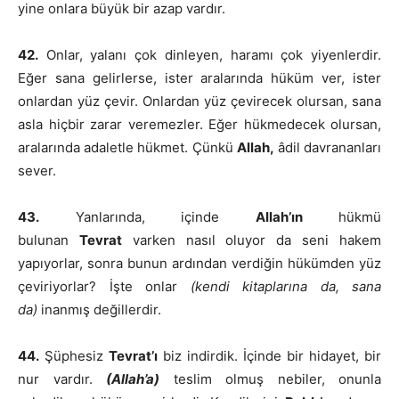
yine onlara büyük bir azap vardır.
42.
Onlar, yalanı çok dinleyen, haramı çok yiyenlerdir.
Eğer sana gelirlerse, ister aralarında hüküm ver, ister
onlardan yüz çevir. Onlardan yüz çevirecek olursan, sana
asla hiçbir zarar veremezler. Eğer hükmedecek olursan,
aralarında adaletle hükmet. Çünkü
Allah,
âdil davrananları
sever.
43.
Yanlarında, içinde
Allah’ın
hükmü
bulunan
Tevrat
varken nasıl oluyor da seni hakem
yapıyorlar, sonra bunun ardından verdiğin hükümden yüz
çeviriyorlar? İşte onlar
(kendi kitaplarına da, sana
da)
inanmış değillerdir.
44.
Şüphesiz
Tevrat’ı
biz indirdik. İçinde bir hidayet, bir
nur vardır.
(Allah’a)
teslim olmuş nebiler, onunla