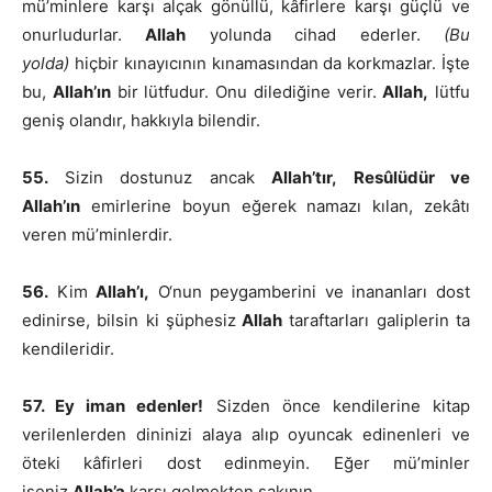
mü’minlere karşı alçak gönüllü, kâfirlere karşı güçlü ve
onurludurlar.
Allah
yolunda cihad ederler.
(Bu
yolda)
hiçbir kınayıcının kınamasından da korkmazlar. İşte
bu,
Allah’ın
bir lütfudur. Onu dilediğine verir.
Allah,
lütfu
geniş olandır, hakkıyla bilendir.
55.
Sizin dostunuz ancak
Allah’tır,
Resûlüdür ve
Allah’ın
emirlerine boyun eğerek namazı kılan, zekâtı
veren mü’minlerdir.
56.
Kim
Allah’ı,
O‘nun peygamberini ve inananları dost
edinirse, bilsin ki şüphesiz
Allah
taraftarları galiplerin ta
kendileridir.
57. Ey iman edenler!
Sizden önce kendilerine kitap
verilenlerden dininizi alaya alıp oyuncak edinenleri ve
öteki kâfirleri dost edinmeyin. Eğer mü’minler
iseniz
Allah’a
karşı gelmekten sakının.