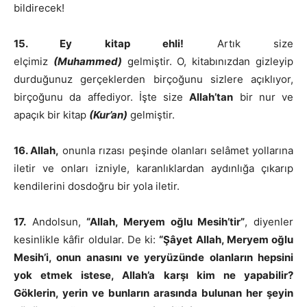
bildirecek!
15. Ey kitap ehli!
Artık size
elçimiz
(Muhammed)
gelmiştir. O, kitabınızdan gizleyip
durduğunuz gerçeklerden birçoğunu sizlere açıklıyor,
birçoğunu da affediyor. İşte size
Allah’tan
bir nur ve
apaçık bir kitap
(Kur’an)
gelmiştir.
16. Allah,
onunla rızası peşinde olanları selâmet yollarına
iletir ve onları izniyle, karanlıklardan aydınlığa çıkarıp
kendilerini dosdoğru bir yola iletir.
17.
Andolsun,
“Allah, Meryem oğlu Mesih’tir”
, diyenler
kesinlikle kâfir oldular. De ki:
“Şâyet Allah, Meryem oğlu
Mesih’i, onun anasını ve yeryüzünde olanların hepsini
yok etmek istese, Allah’a karşı kim ne yapabilir?
Göklerin, yerin ve bunların arasında bulunan her şeyin