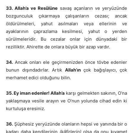
33. Allah’a ve Resûlüne
savaş açanların ve yeryüzünde
bozgunculuk çıkarmaya çalışanların cezası; ancak
öldürülmeleri, yahut asılmaları veya ellerinin ve
ayaklarının çaprazlama kesilmesi, yahut o yerden
sürülmeleridir. Bu cezalar onlar için dünyadaki bir
rezilliktir. Ahirette de onlara büyük bir azap vardır.
34.
Ancak onları ele geçirmenizden önce tövbe edenler
bunun dışındadırlar. Artık
Allah’ın
çok bağışlayıcı, çok
merhamet edici olduğunu bilin.
35. Ey iman edenler! Allah’a
karşı gelmekten sakının, O’na
yaklaşmaya vesile arayın ve O’nun yolunda cihad edin ki
kurtuluşa eresiniz.
36.
Şüphesiz yeryüzünde olanların hepsi ve yanında bir o
kadarı daha kendilerinin
(kâfirlerin)
olsa da onu kıyamet