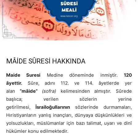
MÂİDE SÛRESİ HAKKINDA
Maide Suresi
Medine döneminde inmiştir.
120
âyettir.
Sûre, adını 112. ve 114. âyetlerde yer
alan
“mâide”
(sofra)
kelimesinden almıştır. Sûrede
başlıca; verilen sözlerin yerine
getirilmesi,
İsrailoğullarının
sözlerinde durmamaları,
Hıristiyanların yanlış inançları, dünyaya düşkünlükleri ve
yolsuzlukları, müslümanlar için bazı talimat, uyarı ve dinî
hükümler konu edilmektedir.