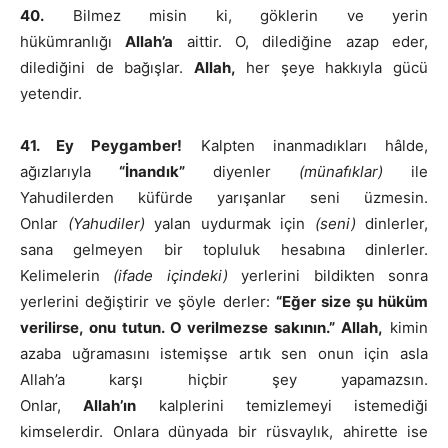
40.
Bilmez misin ki, göklerin ve yerin
hükümranlığı
Allah’a
aittir. O, dilediğine azap eder,
dilediğini de bağışlar.
Allah,
her şeye hakkıyla gücü
yetendir.
41. Ey Peygamber!
Kalpten inanmadıkları hâlde,
ağızlarıyla
“İnandık”
diyenler
(münafıklar)
ile
Yahudilerden küfürde yarışanlar seni üzmesin.
Onlar
(Yahudiler)
yalan uydurmak için
(seni)
dinlerler,
sana gelmeyen bir topluluk hesabına dinlerler.
Kelimelerin
(ifade içindeki)
yerlerini bildikten sonra
yerlerini değiştirir ve şöyle derler:
“Eğer size şu hüküm
verilirse, onu tutun. O verilmezse sakının.” Allah,
kimin
azaba uğramasını istemişse artık sen onun için asla
Allah’a karşı hiçbir şey yapamazsın.
Onlar,
Allah’ın
kalplerini temizlemeyi istemediği
kimselerdir. Onlara dünyada bir rüsvaylık, ahirette ise