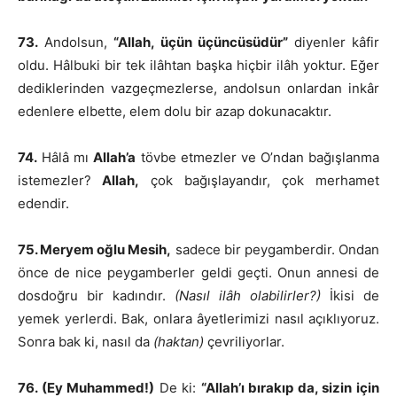
73.
Andolsun,
“Allah, üçün üçüncüsüdür”
diyenler kâfir
oldu. Hâlbuki bir tek ilâhtan başka hiçbir ilâh yoktur. Eğer
dediklerinden vazgeçmezlerse, andolsun onlardan inkâr
edenlere elbette, elem dolu bir azap dokunacaktır.
74.
Hâlâ mı
Allah’a
tövbe etmezler ve O’ndan bağışlanma
istemezler?
Allah,
çok bağışlayandır, çok merhamet
edendir.
75. Meryem oğlu Mesih,
sadece bir peygamberdir. Ondan
önce de nice peygamberler geldi geçti. Onun annesi de
dosdoğru bir kadındır.
(Nasıl ilâh olabilirler?)
İkisi de
yemek yerlerdi. Bak, onlara âyetlerimizi nasıl açıklıyoruz.
Sonra bak ki, nasıl da
(haktan)
çevriliyorlar.
76. (Ey Muhammed!)
De ki:
“Allah’ı bırakıp da, sizin için