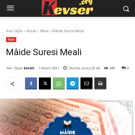
Ana Sayfa
Kuran
Meal
Mâide Suresi Meali
Meal
Mâide Suresi Meali
Yazar
kevser
1 Kasım 2021
Okuma süresi
20
dk.
440
0