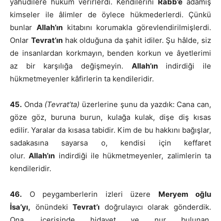
yahudilere hüküm verirlerdi. Kendilerini
Rabb’e
adamış
kimseler ile âlimler de öylece hükmederlerdi. Çünkü
bunlar
Allah’ın
kitabını korumakla görevlendirilmişlerdi.
Onlar
Tevrat’ın
hak olduğuna da şahit idiler. Şu hâlde, siz
de insanlardan korkmayın, benden korkun ve âyetlerimi
az bir karşılığa değişmeyin.
Allah’ın
indirdiği ile
hükmetmeyenler kâfirlerin ta kendileridir.
45.
Onda
(Tevrat’ta)
üzerlerine şunu da yazdık: Cana can,
göze göz, buruna burun, kulağa kulak, dişe diş kısas
edilir. Yaralar da kısasa tabidir. Kim de bu hakkını bağışlar,
sadakasına sayarsa o, kendisi için keffaret
olur.
Allah’ın
indirdiği ile hükmetmeyenler, zalimlerin ta
kendileridir.
46.
O peygamberlerin izleri üzere
Meryem oğlu
İsa’yı,
önündeki
Tevrat’ı
doğrulayıcı olarak gönderdik.
Ona, içerisinde hidayet ve nur bulunan,