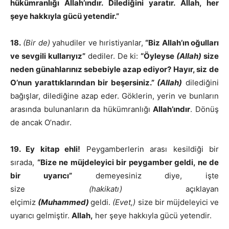
hükümranlığı Allah’ındır. Dilediğini yaratır. Allah, her
şeye hakkıyla gücü yetendir.”
18.
(Bir de)
yahudiler ve hıristiyanlar,
“Biz Allah’ın oğulları
ve sevgili kullarıyız”
dediler. De ki:
“Öyleyse
(Allah)
size
neden günahlarınız sebebiyle azap ediyor? Hayır, siz de
O’nun yarattıklarından bir beşersiniz.”
(Allah)
dilediğini
bağışlar, dilediğine azap eder. Göklerin, yerin ve bunların
arasında bulunanların da hükümranlığı
Allah’ındır
. Dönüş
de ancak O’nadır.
19. Ey kitap ehli!
Peygamberlerin arası kesildiği bir
sırada,
“Bize ne müjdeleyici bir peygamber geldi, ne de
bir uyarıcı”
demeyesiniz diye, işte
size
(hakikatı)
açıklayan
elçimiz
(Muhammed)
geldi.
(Evet,)
size bir müjdeleyici ve
uyarıcı gelmiştir.
Allah,
her şeye hakkıyla gücü yetendir.