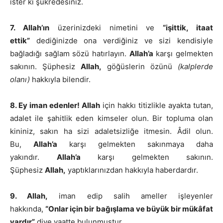
ister ki şükredesiniz.
7. Allah’ın
üzerinizdeki nimetini ve
“işittik, itaat
ettik”
dediğinizde ona verdiğiniz ve sizi kendisiyle
bağladığı sağlam sözü hatırlayın.
Allah’a
karşı gelmekten
sakının. Şüphesiz
Allah,
göğüslerin özünü
(kalplerde
olanı)
hakkıyla bilendir.
8. Ey iman edenler! Allah
için hakkı titizlikle ayakta tutan,
adalet ile şahitlik eden kimseler olun. Bir topluma olan
kininiz, sakın ha sizi adaletsizliğe itmesin. Âdil olun.
Bu,
Allah’a
karşı gelmekten sakınmaya daha
yakındır.
Allah’a
karşı gelmekten sakının.
Şüphesiz
Allah,
yaptıklarınızdan hakkıyla haberdardır.
9. Allah,
iman edip salih ameller işleyenler
hakkında,
“Onlar için bir bağışlama ve büyük bir mükâfat
vardır”
diye vaatte bulunmuştur.