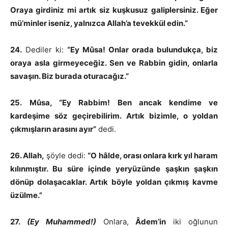
Oraya girdiniz mi artık siz kuşkusuz galiplersiniz. Eğer
mü’minler iseniz, yalnızca Allah’a tevekkül edin.”
24.
Dediler ki:
“Ey Mûsa! Onlar orada bulundukça, biz
oraya asla girmeyeceğiz. Sen ve Rabbin gidin, onlarla
savaşın. Biz burada oturacağız.”
25.
Mûsa, “Ey Rabbim! Ben ancak kendime ve
kardeşime söz geçirebilirim. Artık bizimle, o yoldan
çıkmışların arasını ayır”
dedi.
26. Allah,
şöyle dedi:
“O hâlde, orası onlara kırk yıl haram
kılınmıştır. Bu süre içinde yeryüzünde şaşkın şaşkın
dönüp dolaşacaklar. Artık böyle yoldan çıkmış kavme
üzülme.”
27.
(Ey Muhammed!)
Onlara,
Âdem’in
iki oğlunun