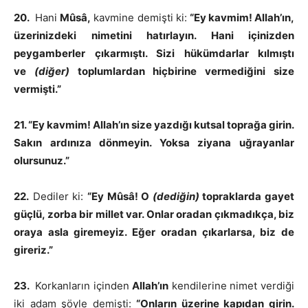
20.
Hani
Mûsâ,
kavmine demişti ki:
“Ey kavmim! Allah’ın,
üzerinizdeki nimetini hatırlayın. Hani içinizden
peygamberler çıkarmıştı. Sizi hükümdarlar kılmıştı
ve
(diğer)
toplumlardan hiçbirine vermediğini size
vermişti.”
21. “Ey kavmim! Allah’ın size yazdığı kutsal toprağa girin.
Sakın ardınıza dönmeyin. Yoksa ziyana uğrayanlar
olursunuz.”
22.
Dediler ki:
“Ey Mûsâ! O
(dediğin)
topraklarda gayet
güçlü, zorba bir millet var. Onlar oradan çıkmadıkça, biz
oraya asla giremeyiz. Eğer oradan çıkarlarsa, biz de
gireriz.”
23.
Korkanların içinden
Allah’ın
kendilerine nimet verdiği
iki adam şöyle demişti:
“Onların üzerine kapıdan girin.