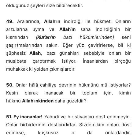
olduğunuz şeyleri size bildirecektir.
49.
Aralarında,
Allah’ın
indirdiği ile hükmet. Onların
arzularına uyma ve
Allah’ın
sana indirdiğinin bir
kısmından
(
Kur’an’ın
bazı hükümlerinden)
seni
şaşırtmalarından sakın. Eğer yüz çevirirlerse, bil ki
şüphesiz
Allah,
bazı günahları sebebiyle onları bir
musibete çarptırmak istiyor. İnsanlardan birçoğu
muhakkak ki yoldan çıkmışlardır.
50.
Onlar hâlâ cahiliye devrinin hükmünü mü istiyorlar?
Kesin olarak inanacak bir toplum için, kimin
hükmü
Allah’ınkinden
daha güzeldir?
51. Ey inananlar!
Yahudi ve hıristiyanları dost edinmeyin.
Onlar birbirlerinin dostlarıdırlar. Sizden kim onları dost
edinirse, kuşkusuz o da onlardandır.