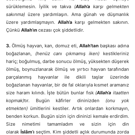
sürüklemesin. İyilik ve takva
(
Allah’a
karşı gelmekten
sakınma)
üzere yardımlaşın. Ama günah ve düşmanlık
üzere yardımlaşmayın.
Allah’a
karşı gelmekten sakının.
Çünkü
Allah’ın
cezası çok şiddetlidir.
3.
Ölmüş hayvan, kan, domuz eti,
Allah’tan
başkası adına
boğazlanan,
(henüz canı çıkmamış iken)
kestikleriniz
hariç; boğulmuş, darbe sonucu ölmüş, yüksekten düşerek
ölmüş, boynuzlanarak ölmüş ve yırtıcı hayvan tarafından
parçalanmış hayvanlar ile dikili taşlar üzerinde
boğazlanan hayvanlar, bir de fal oklarıyla kısmet aramanız
size haram kılındı. İşte bütün bunlar fısk
(
Allah’a
itaatten
kopmak)
tır. Bugün kâfirler dininizden
(onu yok
etmekten)
ümitlerini kestiler. Artık onlardan korkmayın,
benden korkun. Bugün sizin için dininizi kemale erdirdim.
Size nimetimi tamamladım ve sizin için din
olarak
İslâm’ı
seçtim. Kim şiddetli açlık durumunda zorda