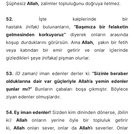
Şüphesiz
Allah,
zalimler topluluğunu doğruya iletmez.
52.
İşte kalplerinde bir
hastalık
(nifak)
bulunanların,
“Başımıza bir felaketin
gelmesinden korkuyoruz”
diyerek onların arasında
koşup durduklarını görürsün. Ama
Allah,
yakın bir fetih
veya katından bir emir getirir ve onlar içlerinde
gizledikleri şeye
(nifaka)
pişman olurlar.
53.
(O zaman)
iman edenler derler ki:
“Sizinle beraber
olduklarına dair var güçleriyle Allah’a yemin edenler
şunlar mı?”
Bunların çabaları boşa çıkmıştır. Böylece
ziyan edenler olmuşlardır.
54. Ey iman edenler!
Sizden kim dininden dönerse,
(bilin
ki)
Allah
onların yerine öyle bir topluluk getirir
ki,
Allah
onları sever, onlar da
Allah’ı
severler. Onlar