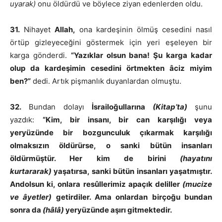
uyarak)
onu öldürdü ve böylece ziyan edenlerden oldu.
31.
Nihayet
Allah,
ona kardeşinin ölmüş cesedini nasıl
örtüp gizleyeceğini göstermek için yeri eşeleyen bir
karga gönderdi.
“Yazıklar olsun bana! Şu karga kadar
olup da kardeşimin cesedini örtmekten âciz miyim
ben?”
dedi. Artık pişmanlık duyanlardan olmuştu.
32.
Bundan dolayı
İsrailoğullarına
(Kitap’ta)
şunu
yazdık:
“Kim, bir insanı, bir can karşılığı veya
yeryüzünde bir bozgunculuk çıkarmak karşılığı
olmaksızın öldürürse, o sanki bütün insanları
öldürmüştür. Her kim de birini
(hayatını
kurtararak)
yaşatırsa, sanki bütün insanları yaşatmıştır.
Andolsun ki, onlara resûllerimiz apaçık deliller
(mucize
ve âyetler)
getirdiler. Ama onlardan birçoğu bundan
sonra da
(hâlâ)
yeryüzünde aşırı gitmektedir.