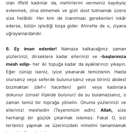
olan iffetli kadınlar da, mehirlerini vermeniz kaydıyla;
evlenmek, zina etmemek ve gizli dost tutmamak üzere
size helâldir. Her kim de inanılması gerekenleri inkâr
ederse, bütün işlediği boşa gider. Ahirette de o, ziyana
uğrayanlardandır.
6. Ey iman edenler!
Namaza kalkacağınız zaman
yüzlerinizi, dirseklere kadar ellerinizi ve
-başlarınıza
mesh edip-
her iki topuğa kadar da ayaklarınızı yıkayın.
Eğer cünüp iseniz, iyice yıkanarak temizlenin. Hasta
olursanız veya seferde bulunursanız veya biriniz abdest
bozmaktan
(def-i hacetten)
gelir veya kadınlara
dokunur
(cinsel ilişkide bulunur)
da su bulamazsanız, o
zaman temiz bir toprağa yönelin. Onunla yüzlerinizi ve
ellerinizi meshedin
(Teyemmüm edin)
.
Allah,
size
herhangi bir güçlük çıkarmak istemez. Fakat O, sizi
tertemiz yapmak ve üzerinizdeki nimetini tamamlamak