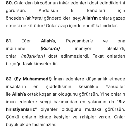
80.
Onlardan birçoğunun inkâr edenleri dost edindiklerini
görürsün. Andolsun ki kendileri için
önceden
(ahirete)
gönderdikleri şey;
Allah’ın
onlara gazap
etmesi ne kötüdür! Onlar azap içinde ebedî kalıcıdırlar.
81.
Eğer
Allah’a,
Peygamber’e ve ona
indirilene
(Kur’an’a)
inanıyor olsalardı,
onları
(müşrikleri)
dost edinmezlerdi. Fakat onlardan
birçoğu fasık kimselerdir.
82. (Ey Muhammed!)
İman edenlere düşmanlık etmede
insanların en şiddetlisinin kesinlikle Yahudiler
ile
Allah’a
ortak koşanlar olduğunu görürsün. Yine onların
iman edenlere sevgi bakımından en yakınının da
“Biz
hıristiyanlarız”
diyenler olduğunu mutlaka görürsün.
Çünkü onların içinde keşişler ve rahipler vardır. Onlar
büyüklük de taslamazlar.