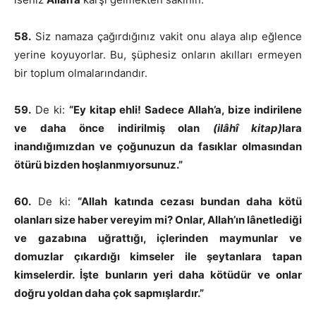
58.
Siz namaza çağırdığınız vakit onu alaya alıp eğlence
yerine koyuyorlar. Bu, şüphesiz onların akılları ermeyen
bir toplum olmalarındandır.
59.
De ki:
“Ey kitap ehli! Sadece Allah’a, bize indirilene
ve daha önce indirilmiş olan
(ilâhî kitap)
lara
inandığımızdan ve çoğunuzun da fasıklar olmasından
ötürü bizden hoşlanmıyorsunuz.”
60.
De ki:
“Allah katında cezası bundan daha kötü
olanları size haber vereyim mi? Onlar, Allah’ın lânetlediği
ve gazabına uğrattığı, içlerinden maymunlar ve
domuzlar çıkardığı kimseler ile şeytanlara tapan
kimselerdir. İşte bunların yeri daha kötüdür ve onlar
doğru yoldan daha çok sapmışlardır.”