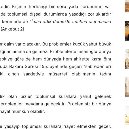
edir. Kişinin herhangi bir soru yada sorununun var
 da toplumsal dışsal durumlarda yaşadığı zorluklardır
ti kerimede de
“İman ettik demekle imtihan olunmadan
 (Ankebut 2)
er daim var olacaktır. Bu problemler küçük yahut büyük
lacağı anlamına da gelmez. Problemlerle insanoğlu dünya
tepkiye göre de hem dünyada hem ahirette karşılığını
nuda Bakara Suresi 155. ayetinde geçen “sabredenleri
ki cihan saadetiyle müşerref olabilmenin tadını
lık olan bizler toplumsal kurallara yahut gelenek
problemler meydana gelecektir. Problemsiz bir dünya
hayat mümkün olabilir.
yaşayıp toplumsal kurallara riayet etmekten geçer.