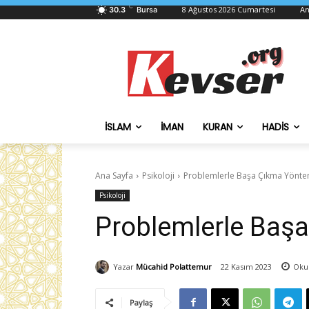
C
8 Ağustos 2026 Cumartesi
An
30.3
Bursa
İSLAM
İMAN
KURAN
HADIS
Ana Sayfa
Psikoloji
Problemlerle Başa Çıkma Yönte
Psikoloji
Problemlerle Baş
Yazar
Mücahid Polattemur
22 Kasım 2023
Oku
Paylaş