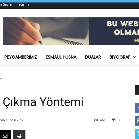
a Sayfa
İletişim
PEYGAMBERIMIZ
ESMAÜL HÜSNA
DUALAR
BIYOGRAFI
mi
a Çıkma Yöntemi
ma süresi
2
dk.
461
0