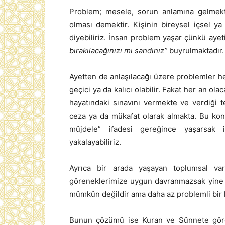
Problem; mesele, sorun anlamına gelmekt
olması demektir. Kişinin bireysel içsel ya
diyebiliriz. İnsan problem yaşar çünkü aye
bırakılacağınızı mı sandınız”
buyrulmaktadır.
Ayetten de anlaşılacağı üzere problemler h
geçici ya da kalıcı olabilir. Fakat her an o
hayatındaki sınavını vermekte ve verdiği 
ceza ya da mükafat olarak almakta. Bu ko
müjdele” ifadesi gereğince yaşarsak i
yakalayabiliriz.
Ayrıca bir arada yaşayan toplumsal var
göreneklerimize uygun davranmazsak yine 
mümkün değildir ama daha az problemli bir 
Bunun çözümü ise Kuran ve Sünnete göre 