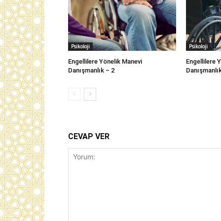
Psikoloji
Psikoloji
Engellilere Yönelik Manevi
Engellilere 
Danışmanlık – 2
Danışmanlı
CEVAP VER