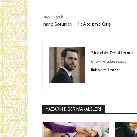
Önceki İçerik
İnanç Sorunları – 1 : Ateizm’e Giriş
Mücahid Polattemur
http://www.kevser.org
İlahiyatçı / Yazar
YAZARIN DİĞER MAKALELERİ