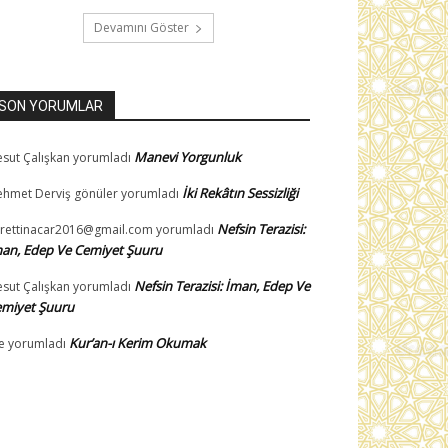
Devamını Göster
SON YORUMLAR
Manevi Yorgunluk
sut Çalışkan
yorumladı
İki Rekâtın Sessizliği
hmet Derviş gönüler
yorumladı
Nefsin Terazisi:
rettinacar2016@gmail.com
yorumladı
an, Edep Ve Cemiyet Şuuru
Nefsin Terazisi: İman, Edep Ve
sut Çalışkan
yorumladı
miyet Şuuru
Kur’an-ı Kerim Okumak
e
yorumladı