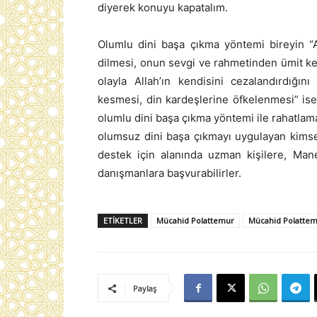
diyerek konuyu kapatalım.
Olumlu dini başa çıkma yöntemi bireyin “A
dilmesi, onun sevgi ve rahmetinden ümit kes
olayla Allah’ın kendisini cezalandırdığı
kesmesi, din kardeşlerine öfkelenmesi” ise
olumlu dini başa çıkma yöntemi ile rahatlam
olumsuz dini başa çıkmayı uygulayan kimsel
destek için alanında uzman kişilere, Man
danışmanlara başvurabilirler.
ETIKETLER
Mücahid Polattemur
Mücahid Polattemu
Paylaş