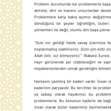
Problem durumunda ise problemlerle başa 
aktivite, dini ve manevi unsurlardan dest
Problemlere karşı bakış açımızı değiştirm
döndüğünü bir şeyler öğrettiğini, bizleri
yöntemleri ile değil, olumlu dini başa çıkma
“Size zor geldiği halde savaş üzerinize fa
hoşlanmamış olabilirsiniz. Sizin için kötü o
Allah bilir, siz bilmezsiniz.”
(Bakara Suresi, 
hayır görünende şer olabileceğini ve ya
müjdelenenlerden olmak gerektiğini bilmeliy
Herkesin yazılmış bir kaderi vardır. İnsan o
kaderinin parçasıdır. Bu tercihler ile proble
ya sebep olarak hayatımızı bu problem
problemlerle. Bu konunun kaderle de bağlan
insan olarak bizler kaderimizi belirlemekt