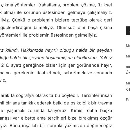
çıkma yöntemleri (rahatlama, problem çözme, fiziksel
ek alma) ile sorunun üstesinden gelmeye çalışmalıyız.
eliyiz. Çünkü o problemin bizlere tecrübe olarak geri
 güçlendirdiğini bilmeliyiz. Olumsuz dini başa çıkma
 yöntemleri ile problemin üstesinden gelmeliyiz.
Me
rz kılındı. Hakkınızda hayırlı olduğu halde bir şeyden
Me
lduğu halde bir şeyden hoşlanmış da olabilirsiniz. Yalnız
216. ayet) gereğince bizler için şer görünende hayır,
nu
pmamız gerekenin itaat etmek, sabretmek ve sonunda
İm
iz.
Me
Ce
larak ta coğrafya olarak ta bu böyledir. Tercihler insan
Ec
mli bir ana tanıklık ederek belki de psikolojik bir travma
le yaşamak zorunda kalıyoruz. Kimisi daha başka
tısı var elbette ama tercihleri bize bırakılmış özgür
eyiz. Buna inşallah bir sonraki yazımızda değineceğiz