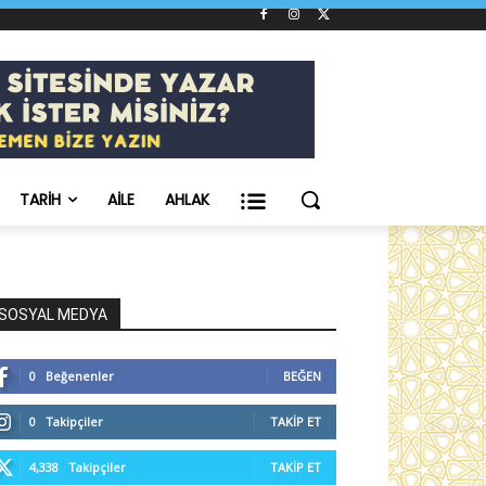
TARIH
AILE
AHLAK
SOSYAL MEDYA
0
Beğenenler
BEĞEN
0
Takipçiler
TAKIP ET
4,338
Takipçiler
TAKIP ET