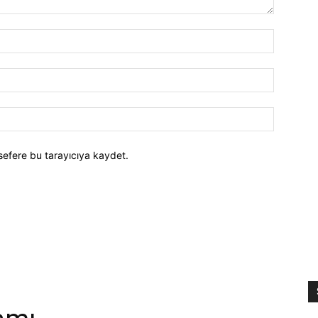
İsim:*
E-
Posta:*
Website:
sefere bu tarayıcıya kaydet.