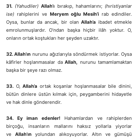
31.
(Yahudiler)
Allah’ı
bırakıp, hahamlarını;
(hıristiyanlar
ise)
rahiplerini ve
Meryem oğlu Mesih’i
rab edindiler.
Oysa, bunlar da ancak, bir olan
Allah’a
ibadet etmekle
emrolunmuşlardır. O’ndan başka hiçbir ilâh yoktur. O,
onların ortak koştukları her şeyden uzaktır.
32. Allah’ın
nurunu ağızlarıyla söndürmek istiyorlar. Oysa
kâfirler hoşlanmasalar da
Allah,
nurunu tamamlamaktan
başka bir şeye razı olmaz.
33.
O,
Allah’a
ortak koşanlar hoşlanmasalar bile dinini,
bütün dinlere üstün kılmak için, peygamberini hidayetle
ve hak dinle gönderendir.
34. Ey iman edenler!
Hahamlardan ve rahiplerden
birçoğu, insanların mallarını haksız yollarla yiyorlar
ve
Allah’ın
yolundan alıkoyuyorlar. Altın ve gümüşü