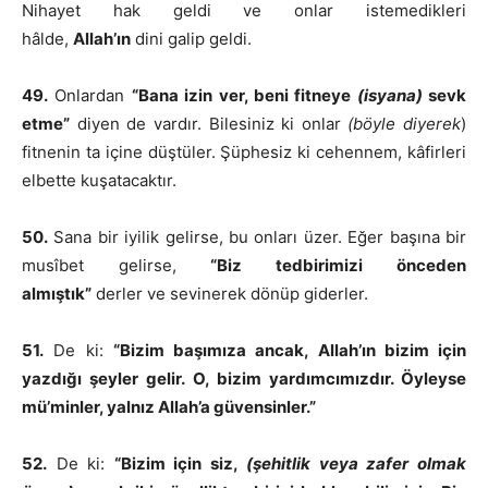
Nihayet hak geldi ve onlar istemedikleri
hâlde,
Allah’ın
dini galip geldi.
49.
Onlardan
“Bana izin ver, beni fitneye
(isyana)
sevk
etme”
diyen de vardır. Bilesiniz ki onlar
(böyle diyerek
)
fitnenin ta içine düştüler. Şüphesiz ki cehennem, kâfirleri
elbette kuşatacaktır.
50.
Sana bir iyilik gelirse, bu onları üzer. Eğer başına bir
musîbet gelirse,
“Biz tedbirimizi önceden
almıştık”
derler ve sevinerek dönüp giderler.
51.
De ki:
“Bizim başımıza ancak, Allah’ın bizim için
yazdığı şeyler gelir. O, bizim yardımcımızdır. Öyleyse
mü’minler, yalnız Allah’a güvensinler.”
52.
De ki:
“Bizim için siz,
(şehitlik veya zafer olmak