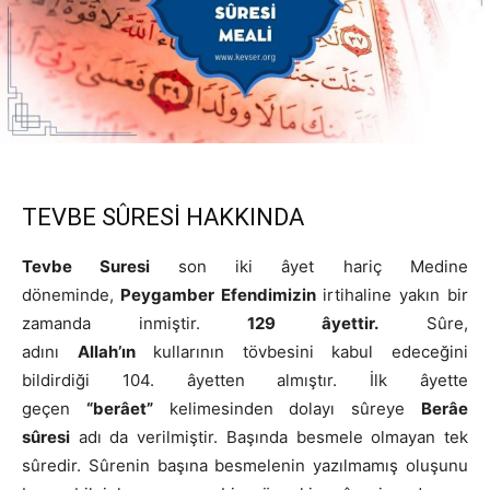
TEVBE SÛRESİ HAKKINDA
Tevbe Suresi
son iki âyet hariç Medine
döneminde,
Peygamber Efendimizin
irtihaline yakın bir
zamanda inmiştir.
129 âyettir.
Sûre,
adını
Allah’ın
kullarının tövbesini kabul edeceğini
bildirdiği 104. âyetten almıştır. İlk âyette
geçen
“berâet”
kelimesinden dolayı sûreye
Berâe
sûresi
adı da verilmiştir. Başında besmele olmayan tek
sûredir. Sûrenin başına besmelenin yazılmamış oluşunu