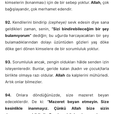
kimselerin (kınanması) için de bir sebep yoktur.
Allah,
çok
bağışlayandır, çok merhamet edendir.
92.
Kendilerini bindirip
(cepheye)
sevk edesin diye sana
geldikleri zaman, senin,
“Sizi bindirebileceğim bir şey
bulamıyorum”
dediğin; bu uğurda harcayacakları bir şey
bulamadıklarından dolayı üzüntüden gözleri yaş döke
döke geri dönen kimselere de bir sorumluluk yoktur.
93.
Sorumluluk ancak, zengin oldukları hâlde senden izin
isteyenleredir. Bunlar, geride kalan
(kadın ve çocuk)
larla
birlikte olmaya razı oldular.
Allah
da kalplerini mühürledi.
Artık onlar bilmezler.
94.
Onlara döndüğünüzde, size mazeret beyan
edeceklerdir. De ki:
“Mazeret beyan etmeyin. Size
kesinlikle inanmayız. Çünkü Allah bize sizin