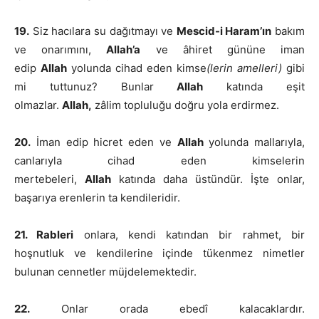
19.
Siz hacılara su dağıtmayı ve
Mescid-i Haram’ın
bakım
ve onarımını,
Allah’a
ve âhiret gününe iman
edip
Allah
yolunda cihad eden kimse
(lerin amelleri)
gibi
mi tuttunuz? Bunlar
Allah
katında eşit
olmazlar.
Allah,
zâlim topluluğu doğru yola erdirmez.
20.
İman edip hicret eden ve
Allah
yolunda mallarıyla,
canlarıyla cihad eden kimselerin
mertebeleri,
Allah
katında daha üstündür. İşte onlar,
başarıya erenlerin ta kendileridir.
21. Rableri
onlara, kendi katından bir rahmet, bir
hoşnutluk ve kendilerine içinde tükenmez nimetler
bulunan cennetler müjdelemektedir.
22.
Onlar orada ebedî kalacaklardır.