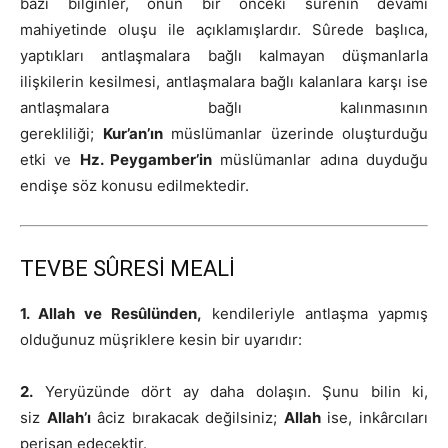
bazı bilginler, onun bir önceki sûrenin devamı
mahiyetinde oluşu ile açıklamışlardır. Sûrede başlıca,
yaptıkları antlaşmalara bağlı kalmayan düşmanlarla
ilişkilerin kesilmesi, antlaşmalara bağlı kalanlara karşı ise
antlaşmalara bağlı kalınmasının
gerekliliği;
Kur’an’ın
müslümanlar üzerinde oluşturduğu
etki ve
Hz. Peygamber’in
müslümanlar adına duyduğu
endişe söz konusu edilmektedir.
TEVBE SÛRESİ MEALİ
1. Allah ve Resûlünden,
kendileriyle antlaşma yapmış
olduğunuz müşriklere kesin bir uyarıdır:
2.
Yeryüzünde dört ay daha dolaşın. Şunu bilin ki,
siz
Allah’ı
âciz bırakacak değilsiniz;
Allah
ise, inkârcıları
perişan edecektir.