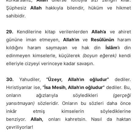
Şüphesiz
Allah
hakkıyla bilendir, hüküm ve hikmet
sahibidir.
29.
Kendilerine kitap verilenlerden
Allah’a
ve ahiret
gününe iman etmeyen,
Allah’ın
ve
Resûlünün
haram
kıldığını haram saymayan ve hak din
İslâm’ı
din
edinmeyen kimselerle, küçülerek
(boyun eğerek)
kendi
elleriyle cizyeyi verinceye kadar savaşın.
30.
Yahudiler,
“Üzeyr, Allah’ın oğludur”
dediler.
Hıristiyanlar ise,
“İsa Mesih, Allah’ın oğludur”
dediler. Bu,
onların ağızlarıyla söyledikleri
(gerçeği
yansıtmayan)
sözleridir. Onların bu sözleri daha önce
inkâr etmiş kimselerin söylediklerine
benziyor.
Allah,
onları kahretsin. Nasıl da haktan
çevriliyorlar!