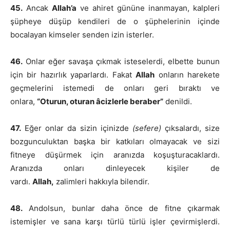
45.
Ancak
Allah’a
ve ahiret gününe inanmayan, kalpleri
şüpheye düşüp kendileri de o şüphelerinin içinde
bocalayan kimseler senden izin isterler.
46.
Onlar eğer savaşa çıkmak isteselerdi, elbette bunun
için bir hazırlık yaparlardı. Fakat
Allah
onların harekete
geçmelerini istemedi de onları geri bıraktı ve
onlara,
“Oturun, oturan âcizlerle beraber”
denildi.
47.
Eğer onlar da sizin içinizde
(sefere)
çıksalardı, size
bozgunculuktan başka bir katkıları olmayacak ve sizi
fitneye düşürmek için aranızda koşuşturacaklardı.
Aranızda onları dinleyecek kişiler de
vardı.
Allah,
zalimleri hakkıyla bilendir.
48.
Andolsun, bunlar daha önce de fitne çıkarmak
istemişler ve sana karşı türlü türlü işler çevirmişlerdi.