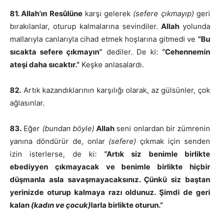
81. Allah’ın Resûlüne
karşı gelerek
(sefere çıkmayıp)
geri
bırakılanlar, oturup kalmalarına sevindiler.
Allah
yolunda
mallarıyla canlarıyla cihad etmek hoşlarına gitmedi ve
“Bu
sıcakta sefere çıkmayın”
dediler. De ki:
“Cehennemin
ateşi daha sıcaktır.”
Keşke anlasalardı.
82.
Artık kazandıklarının karşılığı olarak, az gülsünler, çok
ağlasınlar.
83.
Eğer
(bundan böyle)
Allah
seni onlardan bir zümrenin
yanına döndürür de, onlar
(sefere)
çıkmak için senden
izin isterlerse, de ki:
“Artık siz benimle birlikte
ebediyyen çıkmayacak ve benimle birlikte hiçbir
düşmanla asla savaşmayacaksınız. Çünkü siz baştan
yerinizde oturup kalmaya razı oldunuz. Şimdi de geri
kalan
(kadın ve çocuk)
larla birlikte oturun.”