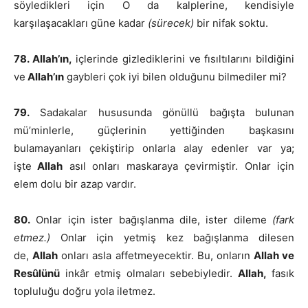
söyledikleri için O da kalplerine, kendisiyle
karşılaşacakları güne kadar
(sürecek)
bir nifak soktu.
78. Allah’ın,
içlerinde gizlediklerini ve fısıltılarını bildiğini
ve
Allah’ın
gaybleri çok iyi bilen olduğunu bilmediler mi?
79.
Sadakalar hususunda gönüllü bağışta bulunan
mü’minlerle, güçlerinin yettiğinden başkasını
bulamayanları çekiştirip onlarla alay edenler var ya;
işte
Allah
asıl onları maskaraya çevirmiştir. Onlar için
elem dolu bir azap vardır.
80.
Onlar için ister bağışlanma dile, ister dileme
(fark
etmez.)
Onlar için yetmiş kez bağışlanma dilesen
de,
Allah
onları asla affetmeyecektir. Bu, onların
Allah ve
Resûlünü
inkâr etmiş olmaları sebebiyledir.
Allah,
fasık
topluluğu doğru yola iletmez.