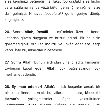
size kendinizi beğendirmiş, fakat
(bu çokluk)
size hiçbir
yarar sağlamamış, yeryüzü bütün genişliğine rağmen size
dar gelmişti. Nihayet
(bozularak)
gerisingeriye dönüp
kaçmıştınız.
26.
Sonra
Allah, Resûlü
ile mü’minler üzerine kendi
katından güven duygusu ve huzur indirdi. Bir de sizin
göremediğiniz ordular indirdi ve inkâr edenlere azap
verdi. İşte bu, inkârcıların cezasıdır.
27.
Sonra
Allah,
bunun ardından yine dilediği kimsenin
tövbesini kabul eder.
Allah,
çok bağışlayandır, çok
merhamet edendir.
28. Ey iman edenler!
Allah’a
ortak koşanlar ancak bir
pislikten ibarettir. Artık bu yıllarından sonra,
Mescid-i
Haram’a
yaklaşmasınlar. Eğer yoksulluktan
korkarsanız,
Allah
dilerse lütfuyla sizi zengin kılar.