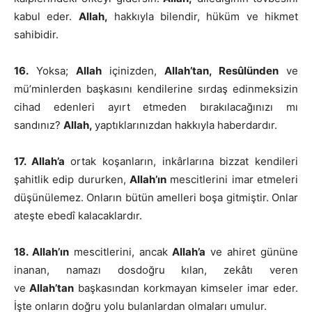
kabul eder.
Allah,
hakkıyla bilendir, hüküm ve hikmet
sahibidir.
16.
Yoksa;
Allah
içinizden,
Allah’tan, Resûlünden
ve
mü’minlerden başkasını kendilerine sırdaş edinmeksizin
cihad edenleri ayırt etmeden bırakılacağınızı mı
sandınız?
Allah,
yaptıklarınızdan hakkıyla haberdardır.
17. Allah’a
ortak koşanların, inkârlarına bizzat kendileri
şahitlik edip dururken,
Allah’ın
mescitlerini imar etmeleri
düşünülemez. Onların bütün amelleri boşa gitmiştir. Onlar
ateşte ebedî kalacaklardır.
18. Allah’ın
mescitlerini, ancak
Allah’a
ve ahiret gününe
inanan, namazı dosdoğru kılan, zekâtı veren
ve
Allah’tan
başkasından korkmayan kimseler imar eder.
İşte onların doğru yolu bulanlardan olmaları umulur.