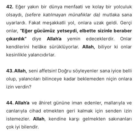
42.
Eğer yakın bir dünya menfaati ve kolay bir yolculuk
olsaydı,
(sefere katılmayan münafıklar da)
mutlaka sana
uyarlardı. Fakat meşakkatli yol, onlara uzak geldi. Gerçi
onlar,
“Eğer gücümüz yetseydi, elbette sizinle beraber
çıkardık”
diye
Allah’a
yemin edeceklerdir. Onlar
kendilerini helâke sürüklüyorlar.
Allah,
biliyor ki onlar
kesinlikle yalancıdırlar.
43. Allah,
seni affetsin! Doğru söyleyenler sana iyice belli
olup, yalancıları bilinceye kadar beklemeden niçin onlara
izin verdin?
44. Allah’a
ve âhiret gününe iman edenler, mallarıyla ve
canlarıyla cihad etmekten geri kalmak için senden izin
istemezler.
Allah
, kendine karşı gelmekten sakınanları
çok iyi bilendir.