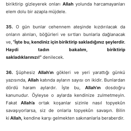
biriktirip gizleyerek onları
Allah
yolunda harcamayanları
elem dolu bir azapla müjdele.
35.
O gün bunlar cehennem ateşinde kızdırılacak da
onların alınları, böğürleri ve sırtları bunlarla dağlanacak
ve,
“İşte bu, kendiniz için biriktirip sakladığınız şeylerdir.
Haydi tadın bakalım, biriktirip
sakladıklarınızı!”
denilecek.
36.
Şüphesiz
Allah’ın
gökleri ve yeri yarattığı günkü
yazısında,
Allah
katında ayların sayısı on ikidir. Bunlardan
dördü haram aylardır. İşte bu,
Allah’ın
dosdoğru
kanunudur. Öyleyse o aylarda kendinize zulmetmeyin.
Fakat
Allah’a
ortak koşanlar sizinle nasıl topyekûn
savaşıyorlarsa, siz de onlarla topyekûn savaşın. Bilin
ki
Allah,
kendine karşı gelmekten sakınanlarla beraberdir.