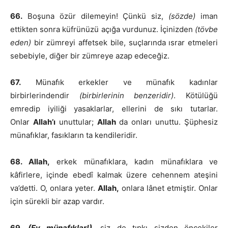
66.
Boşuna özür dilemeyin! Çünkü siz,
(sözde)
iman
ettikten sonra küfrünüzü açığa vurdunuz. İçinizden
(tövbe
eden)
bir zümreyi affetsek bile, suçlarında ısrar etmeleri
sebebiyle, diğer bir zümreye azap edeceğiz.
67.
Münafık erkekler ve münafık kadınlar
birbirlerindendir
(birbirlerinin benzeridir)
. Kötülüğü
emredip iyiliği yasaklarlar, ellerini de sıkı tutarlar.
Onlar
Allah’ı
unuttular;
Allah
da onları unuttu. Şüphesiz
münafıklar, fasıkların ta kendileridir.
68. Allah,
erkek münafıklara, kadın münafıklara ve
kâfirlere, içinde ebedî kalmak üzere cehennem ateşini
va’detti. O, onlara yeter.
Allah,
onlara lânet etmiştir. Onlar
için sürekli bir azap vardır.
69.
(Ey münafıklar!)
,
siz de tıpkı sizden öncekiler