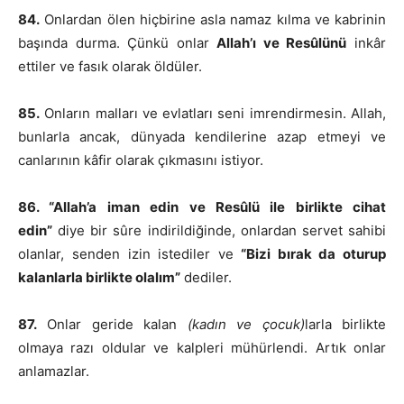
84.
Onlardan ölen hiçbirine asla namaz kılma ve kabrinin
başında durma. Çünkü onlar
Allah’ı ve Resûlünü
inkâr
ettiler ve fasık olarak öldüler.
85.
Onların malları ve evlatları seni imrendirmesin. Allah,
bunlarla ancak, dünyada kendilerine azap etmeyi ve
canlarının kâfir olarak çıkmasını istiyor.
86. “Allah’a iman edin ve Resûlü ile birlikte cihat
edin”
diye bir sûre indirildiğinde, onlardan servet sahibi
olanlar, senden izin istediler ve
“Bizi bırak da oturup
kalanlarla birlikte olalım”
dediler.
87.
Onlar geride kalan
(kadın ve çocuk)
larla birlikte
olmaya razı oldular ve kalpleri mühürlendi. Artık onlar
anlamazlar.