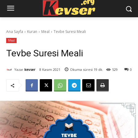
Ana Sayfa
Kuran
Meal
Tevbe Suresi Meali
Meal
Tevbe Suresi Meali
Yazar
kevser
8 Kasım 2021
Okuma süresi
19
dk.
529
0