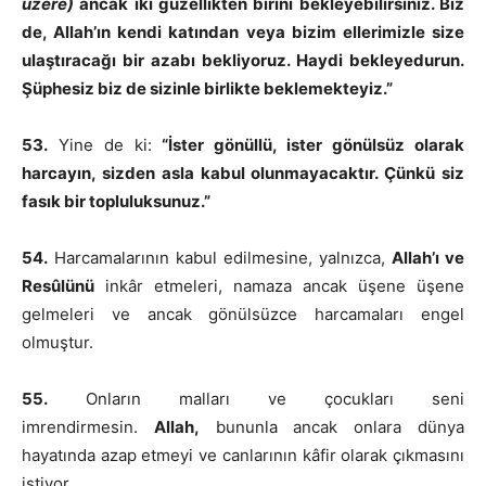
üzere)
ancak iki güzellikten birini bekleyebilirsiniz. Biz
de, Allah’ın kendi katından veya bizim ellerimizle size
ulaştıracağı bir azabı bekliyoruz. Haydi bekleyedurun.
Şüphesiz biz de sizinle birlikte beklemekteyiz.”
53.
Yine de ki:
“İster gönüllü, ister gönülsüz olarak
harcayın, sizden asla kabul olunmayacaktır. Çünkü siz
fasık bir topluluksunuz.”
54.
Harcamalarının kabul edilmesine, yalnızca,
Allah’ı ve
Resûlünü
inkâr etmeleri, namaza ancak üşene üşene
gelmeleri ve ancak gönülsüzce harcamaları engel
olmuştur.
55.
Onların malları ve çocukları seni
imrendirmesin.
Allah,
bununla ancak onlara dünya
hayatında azap etmeyi ve canlarının kâfir olarak çıkmasını
istiyor.