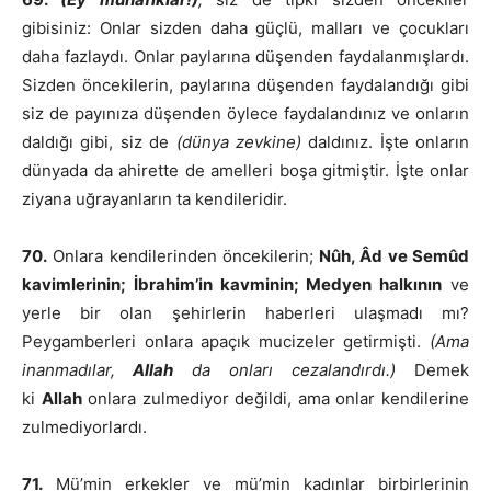
gibisiniz: Onlar sizden daha güçlü, malları ve çocukları
daha fazlaydı. Onlar paylarına düşenden faydalanmışlardı.
Sizden öncekilerin, paylarına düşenden faydalandığı gibi
siz de payınıza düşenden öylece faydalandınız ve onların
daldığı gibi, siz de
(dünya zevkine)
daldınız. İşte onların
dünyada da ahirette de amelleri boşa gitmiştir. İşte onlar
ziyana uğrayanların ta kendileridir.
70.
Onlara kendilerinden öncekilerin;
Nûh, Âd ve Semûd
kavimlerinin; İbrahim’in kavminin; Medyen halkının
ve
yerle bir olan şehirlerin haberleri ulaşmadı mı?
Peygamberleri onlara apaçık mucizeler getirmişti.
(Ama
inanmadılar,
Allah
da onları cezalandırdı.)
Demek
ki
Allah
onlara zulmediyor değildi, ama onlar kendilerine
zulmediyorlardı.
71.
Mü’min erkekler ve mü’min kadınlar birbirlerinin