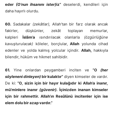
eder
(O’nun ihsanını ister)
iz”
deselerdi, kendileri için
daha hayırlı olurdu.
60.
Sadakalar
(zekâtlar),
Allah’tan bir farz olarak ancak
fakirler, düşkünler, zekât toplayan memurlar,
kalpleri
İslâm’a
ısındırılacak olanlarla
(özgürlüğüne
kavuşturulacak)
köleler, borçlular,
Allah
yolunda cihad
edenler ve yolda kalmış yolcular içindir.
Allah,
hakkıyla
bilendir, hüküm ve hikmet sahibidir.
61.
Yine onlardan peygamberi inciten ve
“O
(her
söyleneni dinleyen)
bir kulaktır”
diyen kimseler de vardır.
De ki:
“O, sizin için bir hayır kulağıdır ki Allah’a inanır,
mü’minlere inanır
(güvenir).
İçinizden inanan kimseler
için bir rahmettir. Allah’ın Resûlünü incitenler için ise
elem dolu bir azap vardır.”