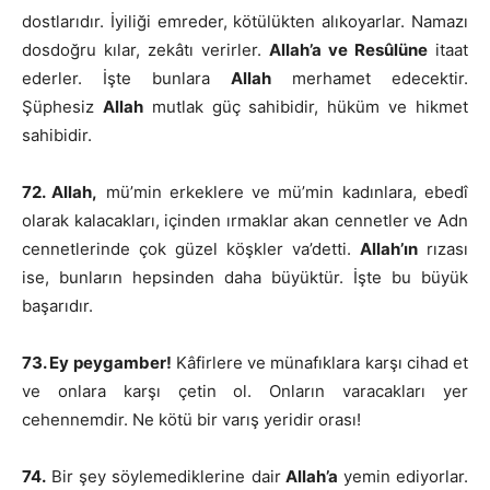
dostlarıdır. İyiliği emreder, kötülükten alıkoyarlar. Namazı
dosdoğru kılar, zekâtı verirler.
Allah’a ve Resûlüne
itaat
ederler. İşte bunlara
Allah
merhamet edecektir.
Şüphesiz
Allah
mutlak güç sahibidir, hüküm ve hikmet
sahibidir.
72. Allah,
mü’min erkeklere ve mü’min kadınlara, ebedî
olarak kalacakları, içinden ırmaklar akan cennetler ve Adn
cennetlerinde çok güzel köşkler va’detti.
Allah’ın
rızası
ise, bunların hepsinden daha büyüktür. İşte bu büyük
başarıdır.
73. Ey peygamber!
Kâfirlere ve münafıklara karşı cihad et
ve onlara karşı çetin ol. Onların varacakları yer
cehennemdir. Ne kötü bir varış yeridir orası!
74.
Bir şey söylemediklerine dair
Allah’a
yemin ediyorlar.