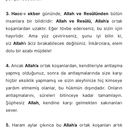
3. Hacc-ı ekber
gününde,
Allah ve Resûlünden
bütün
insanlara bir bildiridir:
Allah ve Resûlü,
Allah’a
ortak
koşanlardan uzaktır. Eğer tövbe ederseniz, bu sizin için
hayırlıdır. Ama yüz çevirirseniz, şunu iyi bilin ki,
siz
Allah’ı
âciz bırakabilecek değilsiniz. İnkârcılara, elem
dolu bir azabı müjdele!
4.
Ancak
Allah’a
ortak koşanlardan, kendileriyle antlaşma
yapmış olduğunuz, sonra da antlaşmalarında size karşı
hiçbir eksiklik yapmamış ve sizin aleyhinize hiç kimseye
yardım etmemiş olanlar, bu hükmün dışındadır. Onların
antlaşmalarını, süreleri bitinceye kadar tamamlayın.
Şüphesiz
Allah,
kendine karşı gelmekten sakınanları
sever.
5.
Haram aylar çıkınca bu
Allah’a
ortak koşanları artık