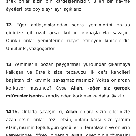
artık onlar sizin din kardeşlerinizdir. Bilen bir kavme
âyetleri işte böyle ayrı ayrı açıklarız.
12.
Eğer antlaşmalarından sonra yeminlerini bozup
dininize dil uzatırlarsa, küfrün elebaşlarıyla savaşın.
Çünkü onlar yeminlerine riayet etmeyen kimselerdir.
Umulur ki, vazgeçerler.
13.
Yeminlerini bozan, peygamberi yurdundan çıkarmaya
kalkışan ve üstelik size tecavüzü ilk defa kendileri
başlatan bir kavimle savaşmaz mısınız? Yoksa onlardan
korkuyor musunuz? Oysa
Allah
,
-eğer siz gerçek
mü’minler iseniz-
kendisinden korkmanıza daha lâyıktır.
14,15.
Onlarla savaşın ki,
Allah
onlara sizin ellerinizle
azap etsin, onları rezil etsin, onlara karşı size yardım
etsin, mü’min topluluğun gönüllerini ferahlatsın ve onların
kalplerindeki öfkeyi gidersin.
Allah,
dilediğinin tövbesini