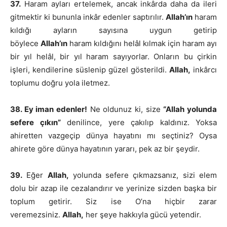
37.
Haram ayları ertelemek, ancak inkârda daha da ileri
gitmektir ki bununla inkâr edenler saptırılır.
Allah’ın
haram
kıldığı ayların sayısına uygun getirip
böylece
Allah’ın
haram kıldığını helâl kılmak için haram ayı
bir yıl helâl, bir yıl haram sayıyorlar. Onların bu çirkin
işleri, kendilerine süslenip güzel gösterildi.
Allah,
inkârcı
toplumu doğru yola iletmez.
38. Ey iman edenler!
Ne oldunuz ki, size
“Allah yolunda
sefere çıkın”
denilince, yere çakılıp kaldınız. Yoksa
ahiretten vazgeçip dünya hayatını mı seçtiniz? Oysa
ahirete göre dünya hayatının yararı, pek az bir şeydir.
39.
Eğer
Allah,
yolunda sefere çıkmazsanız, sizi elem
dolu bir azap ile cezalandırır ve yerinize sizden başka bir
toplum getirir. Siz ise O’na hiçbir zarar
veremezsiniz.
Allah,
her şeye hakkıyla gücü yetendir.