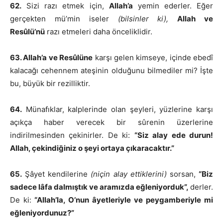
62.
Sizi razı etmek için,
Allah’a
yemin ederler. Eğer
gerçekten mü’min iseler
(bilsinler ki),
Allah ve
Resûlü’nü
razı etmeleri daha önceliklidir.
63. Allah’a ve Resûlüne
karşı gelen kimseye, içinde ebedî
kalacağı cehennem ateşinin olduğunu bilmediler mi? İşte
bu, büyük bir rezilliktir.
64.
Münafıklar, kalplerinde olan şeyleri, yüzlerine karşı
açıkça haber verecek bir sûrenin üzerlerine
indirilmesinden çekinirler. De ki:
“Siz alay ede durun!
Allah, çekindiğiniz o şeyi ortaya çıkaracaktır.”
65.
Şâyet kendilerine
(niçin alay ettiklerini)
sorsan,
“Biz
sadece lâfa dalmıştık ve aramızda eğleniyorduk”,
derler.
De ki:
“Allah’la, O’nun âyetleriyle ve peygamberiyle mi
eğleniyordunuz?”