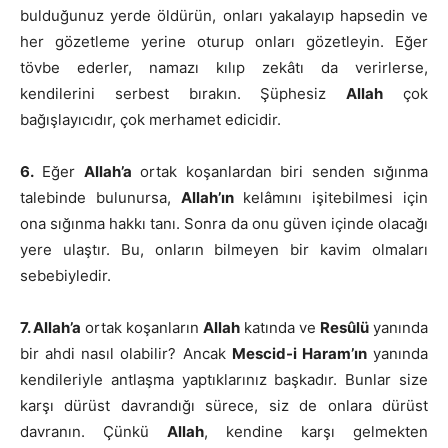
bulduğunuz yerde öldürün, onları yakalayıp hapsedin ve
her gözetleme yerine oturup onları gözetleyin. Eğer
tövbe ederler, namazı kılıp zekâtı da verirlerse,
kendilerini serbest bırakın. Şüphesiz
Allah
çok
bağışlayıcıdır, çok merhamet edicidir.
6.
Eğer
Allah’a
ortak koşanlardan biri senden sığınma
talebinde bulunursa,
Allah’ın
kelâmını işitebilmesi için
ona sığınma hakkı tanı. Sonra da onu güven içinde olacağı
yere ulaştır. Bu, onların bilmeyen bir kavim olmaları
sebebiyledir.
7. Allah’a
ortak koşanların
Allah
katında ve
Resûlü
yanında
bir ahdi nasıl olabilir? Ancak
Mescid-i Haram’ın
yanında
kendileriyle antlaşma yaptıklarınız başkadır. Bunlar size
karşı dürüst davrandığı sürece, siz de onlara dürüst
davranın. Çünkü
Allah
, kendine karşı gelmekten