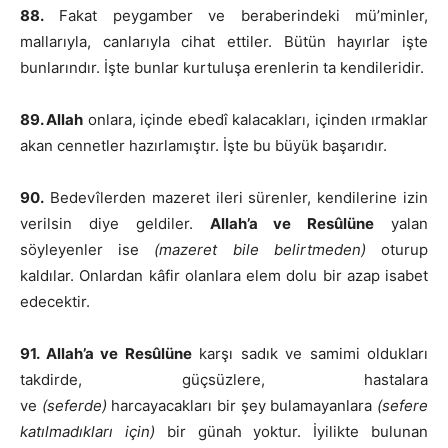
88.
Fakat peygamber ve beraberindeki mü’minler,
mallarıyla, canlarıyla cihat ettiler. Bütün hayırlar işte
bunlarındır. İşte bunlar kurtuluşa erenlerin ta kendileridir.
89. Allah
onlara, içinde ebedî kalacakları, içinden ırmaklar
akan cennetler hazırlamıştır. İşte bu büyük başarıdır.
90.
Bedevîlerden mazeret ileri sürenler, kendilerine izin
verilsin diye geldiler.
Allah’a ve Resûlüne
yalan
söyleyenler ise
(mazeret bile belirtmeden)
oturup
kaldılar. Onlardan kâfir olanlara elem dolu bir azap isabet
edecektir.
91. Allah’a ve Resûlüne
karşı sadık ve samimi oldukları
takdirde, güçsüzlere, hastalara
ve
(seferde)
harcayacakları bir şey bulamayanlara
(sefere
katılmadıkları için)
bir günah yoktur. İyilikte bulunan