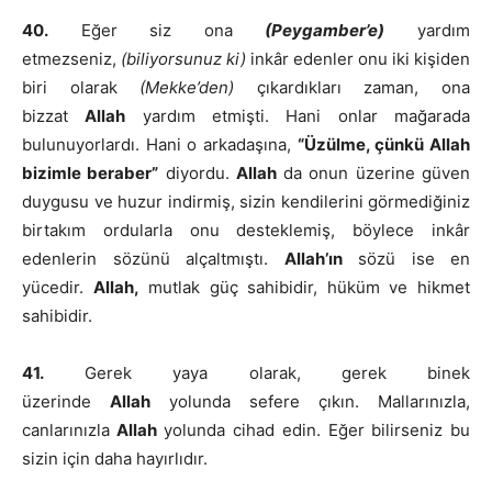
40.
Eğer siz ona
(Peygamber’e)
yardım
etmezseniz,
(biliyorsunuz ki)
inkâr edenler onu iki kişiden
biri olarak
(Mekke’den)
çıkardıkları zaman, ona
bizzat
Allah
yardım etmişti. Hani onlar mağarada
bulunuyorlardı. Hani o arkadaşına,
“Üzülme, çünkü Allah
bizimle beraber”
diyordu.
Allah
da onun üzerine güven
duygusu ve huzur indirmiş, sizin kendilerini görmediğiniz
birtakım ordularla onu desteklemiş, böylece inkâr
edenlerin sözünü alçaltmıştı.
Allah’ın
sözü ise en
yücedir.
Allah,
mutlak güç sahibidir, hüküm ve hikmet
sahibidir.
41.
Gerek yaya olarak, gerek binek
üzerinde
Allah
yolunda sefere çıkın. Mallarınızla,
canlarınızla
Allah
yolunda cihad edin. Eğer bilirseniz bu
sizin için daha hayırlıdır.