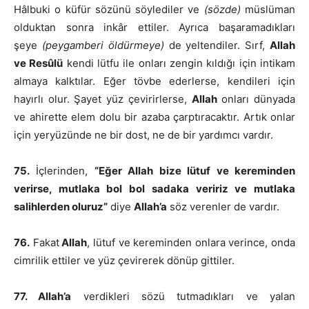
Hâlbuki o küfür sözünü söylediler ve
(sözde)
müslüman
olduktan sonra inkâr ettiler. Ayrıca başaramadıkları
şeye
(peygamberi öldürmeye)
de yeltendiler. Sırf,
Allah
ve Resûlü
kendi lütfu ile onları zengin kıldığı için intikam
almaya kalktılar. Eğer tövbe ederlerse, kendileri için
hayırlı olur. Şayet yüz çevirirlerse,
Allah
onları dünyada
ve ahirette elem dolu bir azaba çarptıracaktır. Artık onlar
için yeryüzünde ne bir dost, ne de bir yardımcı vardır.
75.
İçlerinden,
“Eğer Allah bize lütuf ve kereminden
verirse, mutlaka bol bol sadaka veririz ve mutlaka
salihlerden oluruz”
diye
Allah’a
söz verenler de vardır.
76.
Fakat
Allah
, lütuf ve kereminden onlara verince, onda
cimrilik ettiler ve yüz çevirerek dönüp gittiler.
77. Allah’a
verdikleri sözü tutmadıkları ve yalan