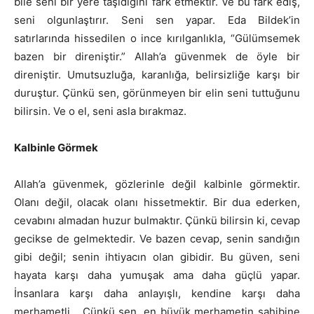
bile seni bir yere taşıdığını fark etmektir. Ve bu fark ediş,
seni olgunlaştırır. Seni sen yapar. Eda Bildek’in
satırlarında hissedilen o ince kırılganlıkla, “Gülümsemek
bazen bir direniştir.” Allah’a güvenmek de öyle bir
direniştir. Umutsuzluğa, karanlığa, belirsizliğe karşı bir
duruştur. Çünkü sen, görünmeyen bir elin seni tuttuğunu
bilirsin. Ve o el, seni asla bırakmaz.
Kalbinle Görmek
Allah’a güvenmek, gözlerinle değil kalbinle görmektir.
Olanı değil, olacak olanı hissetmektir. Bir dua ederken,
cevabını almadan huzur bulmaktır. Çünkü bilirsin ki, cevap
gecikse de gelmektedir. Ve bazen cevap, senin sandığın
gibi değil; senin ihtiyacın olan gibidir. Bu güven, seni
hayata karşı daha yumuşak ama daha güçlü yapar.
İnsanlara karşı daha anlayışlı, kendine karşı daha
merhametli… Çünkü sen, en büyük merhametin sahibine