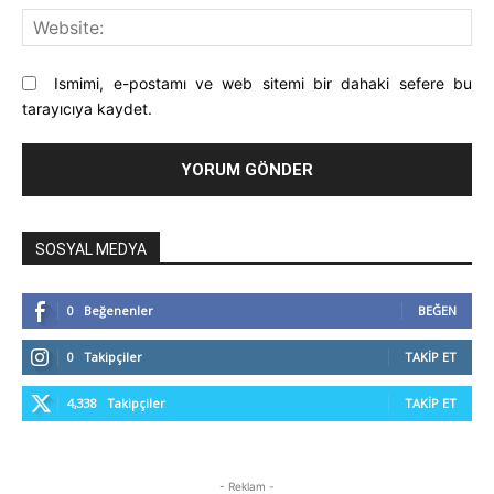
Web
Ismimi, e-postamı ve web sitemi bir dahaki sefere bu
tarayıcıya kaydet.
SOSYAL MEDYA
0
Beğenenler
BEĞEN
0
Takipçiler
TAKIP ET
4,338
Takipçiler
TAKIP ET
- Reklam -