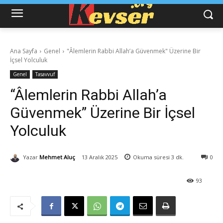
Ana Sayfa
Genel
"Âlemlerin Rabbi Allah’a Güvenmek" Üzerine Bir
İçsel Yolculuk
Genel
Tasavvuf
“Âlemlerin Rabbi Allah’a
Güvenmek” Üzerine Bir İçsel
Yolculuk
Yazar
Mehmet Aluç
13 Aralık 2025
Okuma süresi
3
dk.
0
93