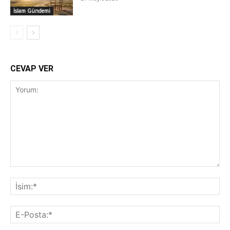
İslam Gündemi
CEVAP VER
Yorum:
İsi
E-
Pos