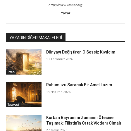
http://www.kevser.org
Yazar
YAZARIN DİĞER MAKALELERİ
Dünyayı Değiştiren O Sessiz Kıvılcım
13 Temmuz 2026
İman
Ruhumuzu Saracak Bir Amel Lazım
13 Haziran 2026
Tasavvuf
Kurban Bayramını Zamanın Ötesine
Taşımak: Filistin’in Ortak Vicdanı Olmalı
27 Mayıs 2026