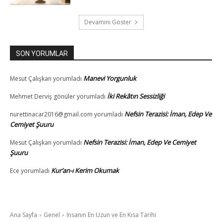
Devamını Göster
SON YORUMLAR
Manevi Yorgunluk
Mesut Çalışkan
yorumladı
İki Rekâtın Sessizliği
Mehmet Derviş gönüler
yorumladı
Nefsin Terazisi: İman, Edep Ve
nurettinacar2016@gmail.com
yorumladı
Cemiyet Şuuru
Nefsin Terazisi: İman, Edep Ve Cemiyet
Mesut Çalışkan
yorumladı
Şuuru
Kur’an-ı Kerim Okumak
Ece
yorumladı