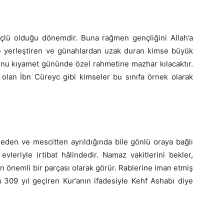
üçlü olduğu dönemdir. Buna rağmen gençliğini Allah’a
ine yerleştiren ve günahlardan uzak duran kimse büyük
 onu kıyamet gününde özel rahmetine mazhar kılacaktır.
 olan İbn Cüreyc gibi kimseler bu sınıfa örnek olarak
den ve mescitten ayrıldığında bile gönlü oraya bağlı
vleriyle irtibat hâlindedir. Namaz vakitlerini bekler,
n önemli bir parçası olarak görür. Rablerine iman etmiş
309 yıl geçiren Kur’anın ifadesiyle Kehf Ashabı diye