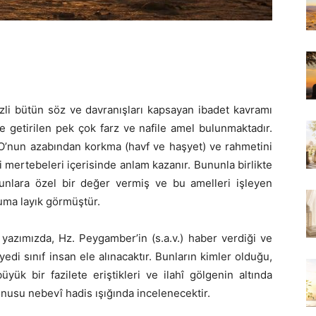
izli bütün söz ve davranışları kapsayan ibadet kavramı
e getirilen pek çok farz ve nafile amel bulunmaktadır.
 O’nun azabından korkma (havf ve haşyet) ve rahmetini
 mertebeleri içerisinde anlam kazanır. Bununla birlikte
 bunlara özel bir değer vermiş ve bu amelleri işleyen
numa layık görmüştür.
yazımızda, Hz. Peygamber’in (s.a.v.) haber verdiği ve
edi sınıf insan ele alınacaktır. Bunların kimler olduğu,
ük bir fazilete eriştikleri ve ilahî gölgenin altında
usu nebevî hadis ışığında incelenecektir.