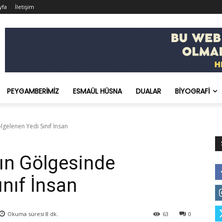
yfa
İletişim
PEYGAMBERIMIZ
ESMAÜL HÜSNA
DUALAR
BIYOGRAFI
gelenen Yedi Sınıf İnsan
ın Gölgesinde
ınıf İnsan
Okuma süresi
8
dk.
63
0