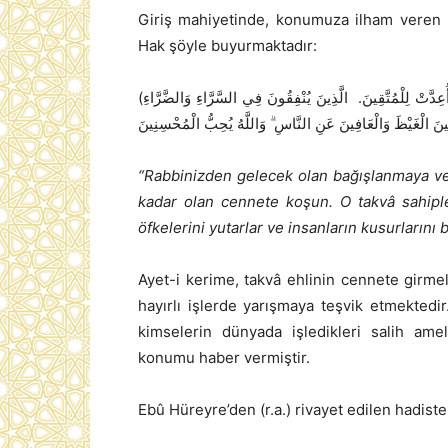
Giriş mahiyetinde, konumuza ilham veren i
Hak şöyle buyurmaktadır:
(وَسَارِعُوا إلى مَغْفِرَةٍ مِنْ رَبِّكُمْ وَجَنَّةٍ عَرْضُهَا السَّمَاوَاتُ وَالْأَرْضُ أُعِدَّتْ لِلْمُتَّقِينَ. الَّذِينَ يُنْفِقُونَ فِي السَّرَّاءِ وَالضَّرَّاءِ
“Rabbinizden gelecek olan bağışlanmaya ve t
kadar olan cennete koşun. O takvâ sahipler
öfkelerini yutarlar ve insanların kusurlarını b
Ayet-i kerime, takvâ ehlinin cennete girme
hayırlı işlerde yarışmaya teşvik etmektedir
kimselerin dünyada işledikleri salih ame
konumu haber vermiştir.
Ebû Hüreyre’den (r.a.) rivayet edilen hadiste