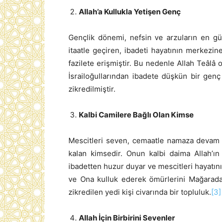
Allah’a Kullukla Yetişen Genç
Gençlik dönemi, nefsin ve arzuların en g
itaatle geçiren, ibadeti hayatının merkez
fazilete erişmiştir. Bu nedenle Allah Teâlâ
İsrailoğullarından ibadete düşkün bir genç
zikredilmiştir.
Kalbi Camilere Bağlı Olan Kimse
Mescitleri seven, cemaatle namaza devam e
kalan kimsedir. Onun kalbi daima Allah’ın e
ibadetten huzur duyar ve mescitleri hayatını
ve Ona kulluk ederek ömürlerini Mağarada 
zikredilen yedi kişi civarında bir topluluk.
[3]
Allah İçin Birbirini Sevenler