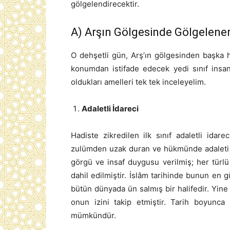
gölgelendirecektir.
A) Arşın Gölgesinde Gölgelenen
O dehşetli gün, Arş’ın gölgesinden başka 
konumdan istifade edecek yedi sınıf insa
oldukları amelleri tek tek inceleyelim.
Adaletli İdareci
Hadiste zikredilen ilk sınıf adaletli idare
zulümden uzak duran ve hükmünde adaleti es
görgü ve insaf duygusu verilmiş; her türlü
dahil edilmiştir. İslâm tarihinde bunun en g
bütün dünyada ün salmış bir halifedir. Yin
onun izini takip etmiştir. Tarih boyunca
mümkündür.