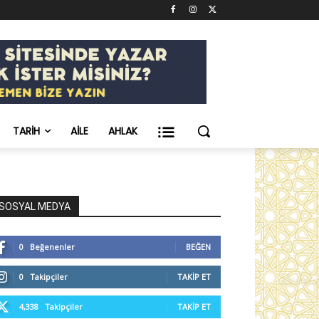
TARIH
AILE
AHLAK
SOSYAL MEDYA
0
Beğenenler
BEĞEN
0
Takipçiler
TAKIP ET
4,338
Takipçiler
TAKIP ET