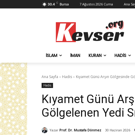
C
7 Ağustos 2026 Cuma
Ana Sa
30.4
Bursa
İSLAM
İMAN
KURAN
HADIS
Ana Sayfa
Hadis
Kıyamet Günü Arşın Gölgesinde Göl
Hadis
Kıyamet Günü Arş
Gölgelenen Yedi S
Yazar
Prof. Dr. Mustafa Dönmez
30 Haziran 2026