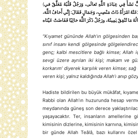
(
ٌّ نَشَأَ فِي عِبَادَةِ اللَّهِ تَعالَى، وَرَجُلٌ قَلْبُهُ مُعَلَّقٌ في
دَعَتْهُ امْرَأَةٌ ذَاتُ مَنْصِبٍ، وَجَمَالٍ فَقَالَ: إِنِّي أَخافُ اللَّهَ
ُ مَا تُنْفِقُ يَمِينُهُ، ورَجُلٌ ذَكَرَ اللَّهَ خالِيًا فَفَاضَتْ عَيْنَاه
“Kıyamet gününde Allah’ın gölgesinden baş
sınıf insanı kendi gölgesinde gölgelendirec
genç; kalbi mescitlere bağlı kimse; Allah i
sevgi üzere ayrılan iki kişi; makam ve güz
korkarım’ diyerek karşılık veren kimse; sağ 
veren kişi; yalnız kaldığında Allah’ı anıp göz
Hadiste bildirilen bu büyük mükâfat, kıyam
Rabbi olan Allah’ın huzurunda hesap verm
meydanında güneş son derece yaklaştırılacak,
yaşayacaktır. Ter, insanların amellerine g
kimisinin dizlerine, kimisinin karnına, kimi
bir günde Allah Teâlâ, bazı kullarını öz