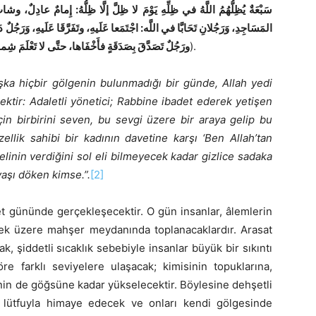
سَبْعَةٌ يُظِلُّهُمُ اللَّهُ في ظِلِّهِ يَوْمَ لا ظِلَّ إلَّا ظِلُّهُ: إِمامٌ عادِلٌ، وشاب
المَسَاجِدِ، وَرَجُلانِ تَحَابَّا في اللَّه: اجْتَمَعا عَلَيهِ، وتَفَرَّقَا عَلَيهِ، وَرَجُلٌ ،
ورَجُلٌ تَصَدَّقَ بِصَدَقَةٍ فأَخْفَاها، حتَّى لا تَعْلَمَ شِمالُه
).
ka hiçbir gölgenin bulunmadığı bir günde, Allah yedi
ektir: Adaletli yönetici; Rabbine ibadet ederek yetişen
çin birbirini seven, bu sevgi üzere bir araya gelip bu
ellik sahibi bir kadının davetine karşı ‘Ben Allah’tan
elinin verdiğini sol eli bilmeyecek kadar gizlice sadaka
yaşı döken kimse.”.
[2]
et gününde gerçekleşecektir. O gün insanlar, âlemlerin
ek üzere mahşer meydanında toplanacaklardır. Arasat
 şiddetli sıcaklık sebebiyle insanlar büyük bir sıkıntı
öre farklı seviyelere ulaşacak; kimisinin topuklarına,
sinin de göğsüne kadar yükselecektir. Böylesine dehşetli
el lütfuyla himaye edecek ve onları kendi gölgesinde