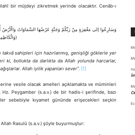
lahî bir müjdeyi zikretmek yerinde olacaktır. Cenâb-ı
وَالْكَاظِمِينَ الْغَيْظَ وَالْعَافِينَ عَنِ النَّاسِ ۗ وَاللَّهُ يُحِبُّ الْمُحْسِنِينَ)
Me
akvâ sahipleri için hazırlanmış, genişliği göklerle yer
Me
i ki, bollukta da darlıkta da Allah yolunda harcarlar,
ağışlarlar. Allah iyilik yapanları sever”.
[1]
nu
İm
lerine vesile olacak amelleri açıklamakta ve müminleri
Me
. Hz. Peygamber (s.a.v.) de bir hadis-i şerifinde, bazı
Ce
ller sebebiyle kıyamet gününde erişecekleri seçkin
Ec
 Allah Rasulü (s.a.v.) şöyle buyurmuştur: