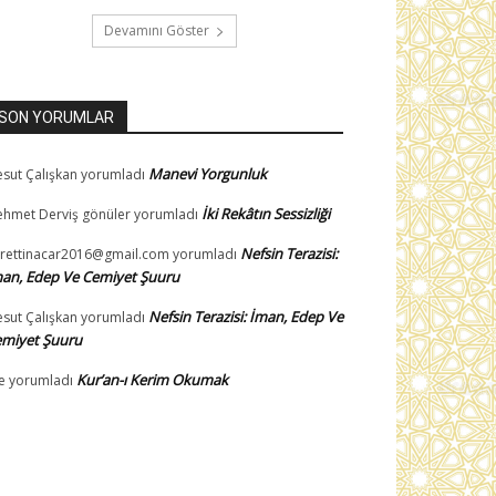
Devamını Göster
SON YORUMLAR
Manevi Yorgunluk
sut Çalışkan
yorumladı
İki Rekâtın Sessizliği
hmet Derviş gönüler
yorumladı
Nefsin Terazisi:
rettinacar2016@gmail.com
yorumladı
an, Edep Ve Cemiyet Şuuru
Nefsin Terazisi: İman, Edep Ve
sut Çalışkan
yorumladı
miyet Şuuru
Kur’an-ı Kerim Okumak
e
yorumladı