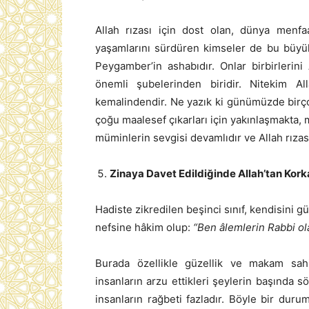
Allah rızası için dost olan, dünya menfa
yaşamlarını sürdüren kimseler de bu büyük
Peygamber’in ashabıdır. Onlar birbirlerini
önemli şubelerinden biridir. Nitekim 
kemalindendir. Ne yazık ki günümüzde birço
çoğu maalesef çıkarları için yakınlaşmakta, 
müminlerin sevgisi devamlıdır ve Allah rızas
Zinaya Davet Edildiğinde Allah’tan Kor
Hadiste zikredilen beşinci sınıf, kendisini
nefsine hâkim olup:
“Ben âlemlerin Rabbi ol
Burada özellikle güzellik ve makam sahib
insanların arzu ettikleri şeylerin başında s
insanların rağbeti fazladır. Böyle bir du