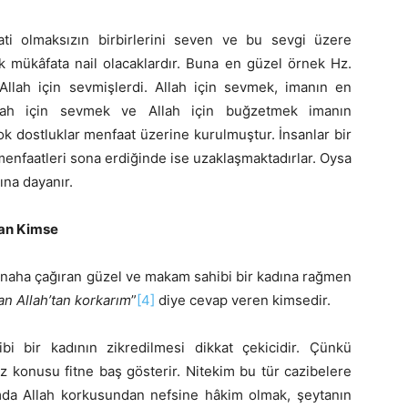
ati olmaksızın birbirlerini seven ve bu sevgi üzere
 mükâfata nail olacaklardır. Buna en güzel örnek Hz.
 Allah için sevmişlerdi. Allah için sevmek, imanın en
Allah için sevmek ve Allah için buğzetmek imanın
k dostluklar menfaat üzerine kurulmuştur. İnsanlar bir
menfaatleri sona erdiğinde ise uzaklaşmaktadırlar. Oysa
ına dayanır.
kan Kimse
 günaha çağıran güzel ve makam sahibi bir kadına rağmen
an Allah’tan korkarım
”
[4]
diye cevap veren kimsedir.
i bir kadının zikredilmesi dikkat çekicidir. Çünkü
öz konusu fitne baş gösterir. Nitekim bu tür cazibelere
rumda Allah korkusundan nefsine hâkim olmak, şeytanın