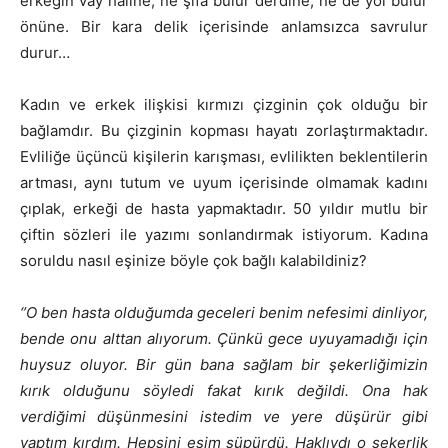
erkeğin vay haline, ne şifa bulur derdine, ne de yol bulur
önüne. Bir kara delik içerisinde anlamsızca savrulur
durur…
Kadın ve erkek ilişkisi kırmızı çizginin çok olduğu bir
bağlamdır. Bu çizginin kopması hayatı zorlaştırmaktadır.
Evliliğe üçüncü kişilerin karışması, evlilikten beklentilerin
artması, aynı tutum ve uyum içerisinde olmamak kadını
çıplak, erkeği de hasta yapmaktadır. 50 yıldır mutlu bir
çiftin sözleri ile yazımı sonlandırmak istiyorum. Kadına
soruldu nasıl eşinize böyle çok bağlı kalabildiniz?
‘’O ben hasta olduğumda geceleri benim nefesimi dinliyor,
bende onu alttan alıyorum. Çünkü gece uyuyamadığı için
huysuz oluyor. Bir gün bana sağlam bir şekerliğimizin
kırık olduğunu söyledi fakat kırık değildi. Ona hak
verdiğimi düşünmesini istedim ve yere düşürür gibi
yaptım kırdım. Hepsini eşim süpürdü. Haklıydı o şekerlik