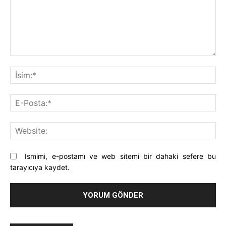
Yorum:
İsi
E-
Pos
Web
Ismimi, e-postamı ve web sitemi bir dahaki sefere bu
tarayıcıya kaydet.