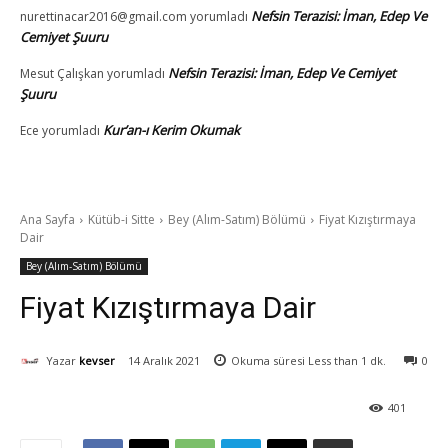
Nefsin Terazisi: İman, Edep Ve
nurettinacar2016@gmail.com
yorumladı
Cemiyet Şuuru
Nefsin Terazisi: İman, Edep Ve Cemiyet
Mesut Çalışkan
yorumladı
Şuuru
Kur’an-ı Kerim Okumak
Ece
yorumladı