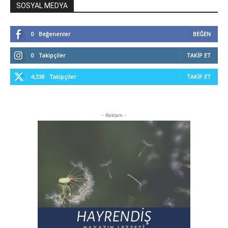
SOSYAL MEDYA
0
Beğenenler
BEĞEN
0
Takipçiler
TAKIP ET
4,338
Takipçiler
TAKIP ET
- Reklam -