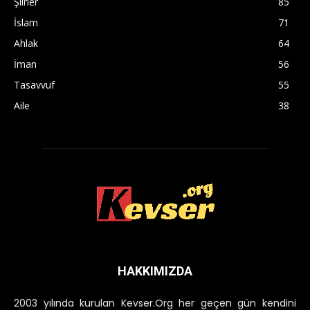
Şiirler
85
İslam
71
Ahlak
64
İman
56
Tasavvuf
55
Aile
38
HAKKIMIZDA
2003 yılında kurulan Kevser.Org her geçen gün kendini