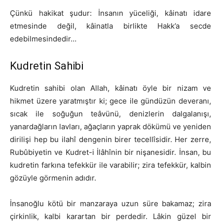
Çünkü hakikat şudur: İnsanın yüceliği, kâinatı idare
etmesinde değil, kâinatla birlikte Hakk’a secde
edebilmesindedir…
Kudretin Sahibi
Kudretin sahibi olan Allah, kâinatı öyle bir nizam ve
hikmet üzere yaratmıştır ki; gece ile gündüzün deveranı,
sıcak ile soğuğun teâvünü, denizlerin dalgalanışı,
yanardağların lavları, ağaçların yaprak dökümü ve yeniden
dirilişi hep bu ilahî dengenin birer tecellîsidir. Her zerre,
Rubûbiyetin ve Kudret-i İlâhînin bir nişanesidir. İnsan, bu
kudretin farkına tefekkür ile varabilir; zira tefekkür, kalbin
gözüyle görmenin adıdır.
İnsanoğlu kötü bir manzaraya uzun süre bakamaz; zira
çirkinlik, kalbi karartan bir perdedir. Lâkin güzel bir