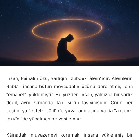
İnsan, kâinatın özü; varlığın “zübde-i âlem”idir. Âlemlerin
Rabb’i, insana bütün mevcudatın özünü derc etmiş, ona
“emanet”i yüklemiştir. Bu yüzden insan, yalnızca bir varlık
değil, aynı zamanda ilâhî sırrın taşıyıcısıdır. Onun her
seçimi ya “esfel-i sâfilîn”e yuvarlanmasına ya da “ahsen-i
takvîm”de yücelmesine vesile olur.
Kâinattaki muvâzeneyi korumak, insana yüklenmiş bir