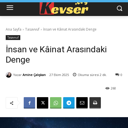
Ana Sayfa
Tasavvuf
İnsan ve Kâinat Arasındaki Denge
Tasavvuf
İnsan ve Kâinat Arasındaki
Denge
Yazar
Amine Çalışkan
27 Ekim 2025
Okuma süresi
2
dk.
0
260