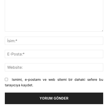
Yorum:
İsi
E-
Pos
Web
Ismimi, e-postamı ve web sitemi bir dahaki sefere bu
tarayıcıya kaydet.