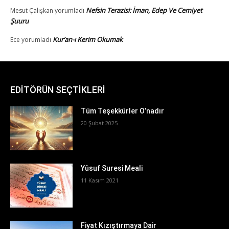
EDİTÖRÜN SEÇTİKLERİ
Tüm Teşekkürler O’nadır
20 Şubat 2025
Yûsuf Suresi Meali
11 Kasım 2021
Fiyat Kızıştırmaya Dair