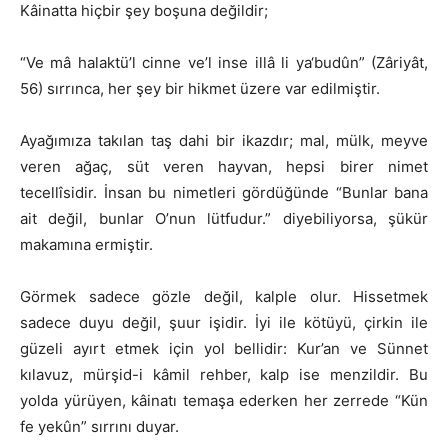
Kâinatta hiçbir şey boşuna değildir;
“Ve mâ halaktü’l cinne ve’l inse illâ li ya‘budûn” (Zâriyât,
56) sırrınca, her şey bir hikmet üzere var edilmiştir.
Ayağımıza takılan taş dahi bir ikazdır; mal, mülk, meyve
veren ağaç, süt veren hayvan, hepsi birer nimet
tecellîsidir. İnsan bu nimetleri gördüğünde “Bunlar bana
ait değil, bunlar O’nun lütfudur.” diyebiliyorsa, şükür
makamına ermiştir.
Görmek sadece gözle değil, kalple olur. Hissetmek
sadece duyu değil, şuur işidir. İyi ile kötüyü, çirkin ile
güzeli ayırt etmek için yol bellidir: Kur’an ve Sünnet
kılavuz, mürşid-i kâmil rehber, kalp ise menzildir. Bu
yolda yürüyen, kâinatı temaşa ederken her zerrede “Kün
fe yekûn” sırrını duyar.