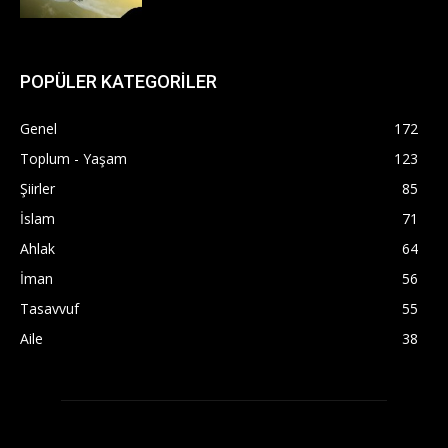
POPÜLER KATEGORİLER
Genel
172
Toplum - Yaşam
123
Şiirler
85
İslam
71
Ahlak
64
İman
56
Tasavvuf
55
Aile
38