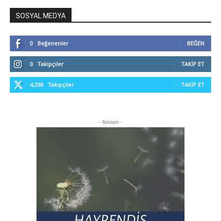
SOSYAL MEDYA
0
Beğenenler
BEĞEN
0
Takipçiler
TAKIP ET
4,338
Takipçiler
TAKIP ET
- Reklam -