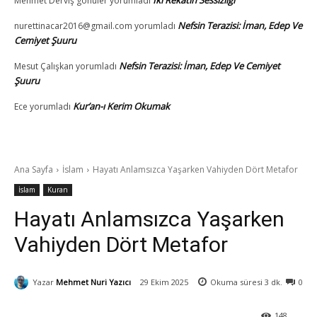
İki Rekâtın Sessizliği
Mehmet Derviş gönüler
yorumladı
Nefsin Terazisi: İman, Edep Ve
nurettinacar2016@gmail.com
yorumladı
Cemiyet Şuuru
Nefsin Terazisi: İman, Edep Ve Cemiyet
Mesut Çalışkan
yorumladı
Şuuru
Kur’an-ı Kerim Okumak
Ece
yorumladı