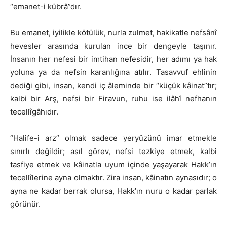
“emanet-i kübrâ”dır.
Bu emanet, iyilikle kötülük, nurla zulmet, hakikatle nefsânî
hevesler arasında kurulan ince bir dengeyle taşınır.
İnsanın her nefesi bir imtihan nefesidir, her adımı ya hak
yoluna ya da nefsin karanlığına atılır. Tasavvuf ehlinin
dediği gibi, insan, kendi iç âleminde bir “küçük kâinat”tır;
kalbi bir Arş, nefsi bir Firavun, ruhu ise ilâhî nefhanın
tecellîgâhıdır.
“Halife-i arz” olmak sadece yeryüzünü imar etmekle
sınırlı değildir; asıl görev, nefsi tezkiye etmek, kalbi
tasfiye etmek ve kâinatla uyum içinde yaşayarak Hakk’ın
tecellîlerine ayna olmaktır. Zira insan, kâinatın aynasıdır; o
ayna ne kadar berrak olursa, Hakk’ın nuru o kadar parlak
görünür.