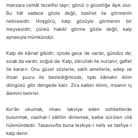
manzara cemâl tecellîsi taşır; gönül o güzelliğe âşık olur.
Bu hâl sadece gözle değil, basîret ile görmenin
neticesidir. Hoşgörü, kalp gözüyle görmenin bir
meyvesidir; çünkü hakikî görme gözle değil, kalp
aynasıyla mümkündür.
Kalp de kâinat gibidir; içinde gece de vardır, gündüz de;
sıcak da vardır, soğuk da. Kalp, zikrullah ile nurlanır, gaflet
ile kararır. Onu güzel sözlerle, salih amellerle, edep ve
ihsan şuuru ile beslediğimizde, tıpkı kâinatın iklim
döngüsü gibi dengede kalır. Zira kalbin iklimi, insanın iç
âlemini belirler.
Kur’ân okumak, imanı takviye eden sohbetlerde
bulunmak, nasihat-i sâlihîn dinlemek, kalbe sürülen cilâ
hükmündedir. Tasavvufta buna tezkiye-i nefs ve tasfiye-i
kalp denir.