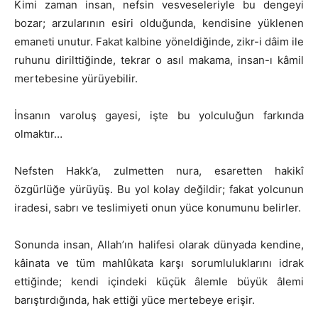
Kimi zaman insan, nefsin vesveseleriyle bu dengeyi
bozar; arzularının esiri olduğunda, kendisine yüklenen
emaneti unutur. Fakat kalbine yöneldiğinde, zikr-i dâim ile
ruhunu dirilttiğinde, tekrar o asıl makama, insan-ı kâmil
mertebesine yürüyebilir.
İnsanın varoluş gayesi, işte bu yolculuğun farkında
olmaktır…
Nefsten Hakk’a, zulmetten nura, esaretten hakikî
özgürlüğe yürüyüş. Bu yol kolay değildir; fakat yolcunun
iradesi, sabrı ve teslimiyeti onun yüce konumunu belirler.
Sonunda insan, Allah’ın halifesi olarak dünyada kendine,
kâinata ve tüm mahlûkata karşı sorumluluklarını idrak
ettiğinde; kendi içindeki küçük âlemle büyük âlemi
barıştırdığında, hak ettiği yüce mertebeye erişir.