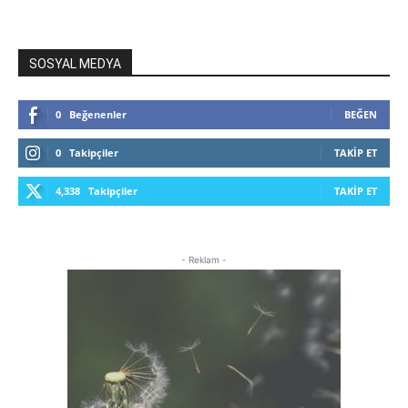
SOSYAL MEDYA
0
Beğenenler
BEĞEN
0
Takipçiler
TAKIP ET
4,338
Takipçiler
TAKIP ET
- Reklam -