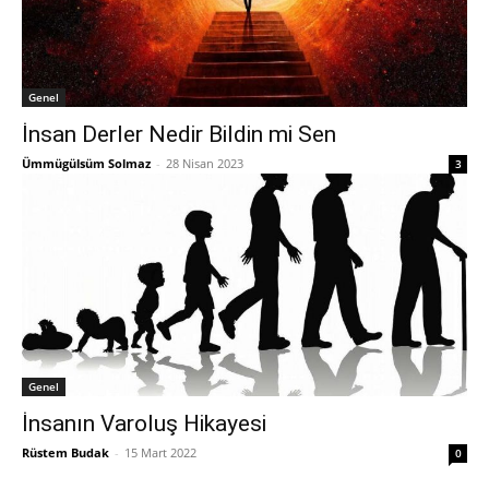
Genel
İnsan Derler Nedir Bildin mi Sen
Ümmügülsüm Solmaz
-
28 Nisan 2023
3
Genel
İnsanın Varoluş Hikayesi
Rüstem Budak
-
15 Mart 2022
0