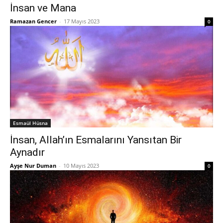
İnsan ve Mana
Ramazan Gencer
-
17 Mayıs 2023
0
Esmaül Hüsna
İnsan, Allah’ın Esmalarını Yansıtan Bir
Aynadır
Ayşe Nur Duman
-
10 Mayıs 2023
0