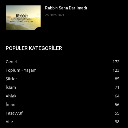
Rabbin Sana Darılmadı
28 Ekim 2021
POPÜLER KATEGORİLER
Genel
172
Toplum - Yaşam
123
Şiirler
85
İslam
71
Ahlak
64
İman
56
Tasavvuf
55
Aile
38