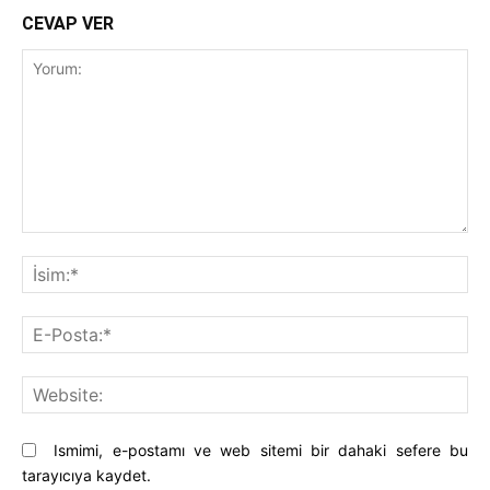
CEVAP VER
Yorum:
İsi
E-
Pos
Web
Ismimi, e-postamı ve web sitemi bir dahaki sefere bu
tarayıcıya kaydet.