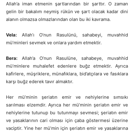
Allah’a iman etmenin şartlarından bir şarttır. O zaman
gelin bir bakalım neymiş rükün ve şart olacak kadar dini
alanın olmazsa olmazlarından olan bu iki kavrama.
Vela:
Allah’ı O’nun Rasulünü, sahabeyi, muvahhid
mü’minleri sevmek ve onlara yardım etmektir.
Bera:
Allah’a O’nun Rasulüne, sahabeye, muvahhid
mü’minlere muhalefet edenlere buğz etmektir. Ayrıca
kafirlere, müşriklere, münafıklara, bid’atçılara ve fasıklara
karşı buğz ederek tavır almaktır.
Her mü’minin şeriatın emir ve nehiylerine sımsıkı
sarılması elzemdir. Ayrıca her mü’minin şeriatın emir ve
nehiylerine tutunup bu tutunmayı sevmesi; şeriatın emir
ve yasaklarının cari olması için çaba göstermesi üzerine
vaciptir. Yine her mü’min için şeriatın emir ve yasaklarına