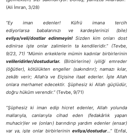
(Ali İmran, 3/28)
“Ey iman edenler! Küfrü imana tercih
ediyorlarsa babalarınızı ve kardeşlerinizi (bile)
evliya/veli/dostlar edinmeyin!
Sizden kim onları dost
edinirse işte onlar zalimlerin ta kendileridir.” (Tevbe,
9/23, 71) “Mümin erkeklerle mümin kadınlar birbirlerinin
velileridirler/dostudurlar.
(Birbirlerine) iyiliği emreder
(öğütler), kötülükten engeller (sakındırır); namazı kılar,
zekâtı verir; Allah’a ve Elçisine itaat ederler. İşte Allah
onlara merhamet edecektir. Şüphesiz ki Allah güçlüdür,
doğru hüküm verendir.”
(Tevbe, 9/71)
“Şüphesiz ki iman edip hicret edenler, Allah yolunda
mallarıyla, canlarıyla cihad eden (fedakârlık yapan
muhacir)ler ve (onları) barındırıp yardım edenler (ensar)
var ya, işte onlar birbirlerinin
evliya/dostudur
…”
(Enfal,