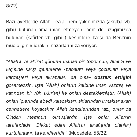
8/72)
Bazı ayetlerde Allah Teala, hem yakınımızda (akraba vb.
gibi) bulunan ama iman etmeyen, hem de uzağımızda
bulunan (kafirler vb. gibi ) kesimlere karşı da Bera’nın
mucipliğinin idrakini nazarlarımıza veriyor:
“Allah’a ve ahiret gününe inanan bir toplumun, Allah’a ve
Elçisine karşı gelenlerle -babaları veya çocukları veya
kardeşleri veya akrabaları da olsa-
dostluk ettiğini
göremezsin. İşte (Allah) onların kalbine iman yazmış ve
katından bir rûh (Kur’an) ile onları desteklemiştir. (Allah)
onları içlerinde ebedî kalacakları, altlarından ırmaklar akan
cennetlere koyacaktır. Allah kendilerinden razı, onlar da
O’ndan memnun olmuşlardır. İşte onlar Allah’ın
tarafındadır. Dikkat edin! Allah’ın tarafı(nda olanlar)
kurtulanların ta kendileridir.”
(Mücadele, 58/22)