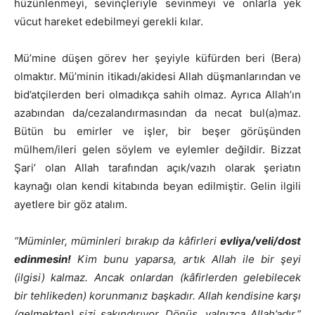
hüzünlenmeyi, sevinçleriyle sevinmeyi ve onlarla yek
vücut hareket edebilmeyi gerekli kılar.
Mü’mine düşen görev her şeyiyle küfürden beri (Bera)
olmaktır. Mü’minin itikadı/akidesi Allah düşmanlarından ve
bid’atçilerden beri olmadıkça sahih olmaz. Ayrıca Allah’ın
azabından da/cezalandırmasından da necat bul(a)maz.
Bütün bu emirler ve işler, bir beşer görüşünden
mülhem/ileri gelen söylem ve eylemler değildir. Bizzat
Şari’ olan Allah tarafından açık/vazıh olarak şeriatın
kaynağı olan kendi kitabında beyan edilmiştir. Gelin ilgili
ayetlere bir göz atalım.
“Müminler, müminleri bırakıp da kâfirleri
evliya/veli/dost
edinmesin!
Kim bunu yaparsa, artık Allah ile bir şeyi
(ilgisi) kalmaz. Ancak onlardan (kâfirlerden gelebilecek
bir tehlikeden) korunmanız başkadır. Allah kendisine karşı
(gelmekten) sizi sakındırıyor. Dönüş, yalnızca Allah’adır.”