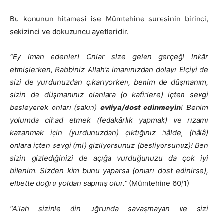
Bu konunun hitamesi ise Mümtehine suresinin birinci,
sekizinci ve dokuzuncu ayetleridir.
“Ey iman edenler! Onlar size gelen gerçeği inkâr
etmişlerken, Rabbiniz Allah’a imanınızdan dolayı Elçiyi de
sizi de yurdunuzdan çıkarıyorken, benim de düşmanım,
sizin de düşmanınız olanlara (o kafirlere) içten sevgi
besleyerek onları (sakın)
evliya/dost edinmeyin!
Benim
yolumda cihad etmek (fedakârlık yapmak) ve rızamı
kazanmak için (yurdunuzdan) çıktığınız hâlde, (hâlâ)
onlara içten sevgi (mi) gizliyorsunuz (besliyorsunuz)! Ben
sizin gizlediğinizi de açığa vurduğunuzu da çok iyi
bilenim. Sizden kim bunu yaparsa (onları dost edinirse),
elbette doğru yoldan sapmış olur.”
(Mümtehine 60/1)
“Allah sizinle din uğrunda savaşmayan ve sizi