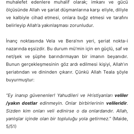
muhalefet edenlere muhalif olarak; imkanı ve gücü
ölçüsünde Allah ve şariat düşmanlarına karşı eliyle, diliyle
ve kalbiyle cihad etmesi, onlara buğz etmesi ve tarafını
belirleyip Allah’a yakınlaşması zorunludur.
İnanç noktasında Vela ve Bera’nın yeri, şeriat nokta-i
nazarında eşsizdir. Bu durum mü’min için en güçlü, saf ve
net/şek ve şüphe barındırmayan bir imanın beyanıdır.
Bunun gerçekleşmesinin göz ardı edilmesi kişiyi, Allah’ın
şeriatından ve dininden çıkarır. Çünkü Allah Teala şöyle
buyurmuştur:
“Ey inanıp güvenenler! Yahudileri ve Hristiyanları
veliler
/yakın dostlar
edinmeyin. Onlar birbirlerinin
velileridir
.
Sizden kim onları veli edinirse o da onlardandır. Allah,
yanlışlar içinde olan bir topluluğu yola getirmez.”
(Maide,
5/51)