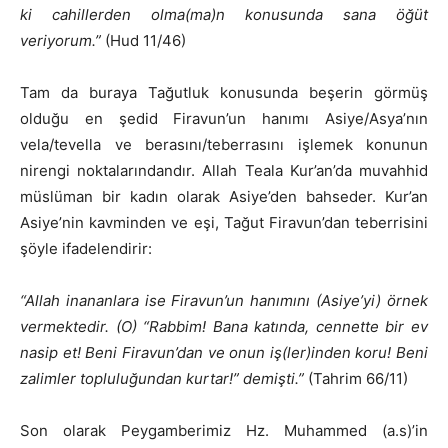
ki cahillerden olma(ma)n konusunda sana öğüt
veriyorum.”
(Hud 11/46)
Tam da buraya Tağutluk konusunda beşerin görmüş
olduğu en şedid Firavun’un hanımı Asiye/Asya’nın
vela/tevella ve berasını/teberrasını işlemek konunun
nirengi noktalarındandır. Allah Teala Kur’an’da muvahhid
müslüman bir kadın olarak Asiye’den bahseder. Kur’an
Asiye’nin kavminden ve eşi, Tağut Firavun’dan teberrisini
şöyle ifadelendirir:
“Allah inananlara ise Firavun’un hanımını (Asiye’yi) örnek
vermektedir. (O) “Rabbim! Bana katında, cennette bir ev
nasip et! Beni Firavun’dan ve onun iş(ler)inden koru! Beni
zalimler topluluğundan kurtar!” demişti.”
(Tahrim 66/11)
Son olarak Peygamberimiz Hz. Muhammed (a.s)’in