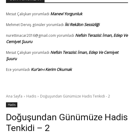
Manevi Yorgunluk
Mesut Çalışkan
yorumladı
İki Rekâtın Sessizliği
Mehmet Derviş gönüler
yorumladı
Nefsin Terazisi: İman, Edep Ve
nurettinacar2016@gmail.com
yorumladı
Cemiyet Şuuru
Nefsin Terazisi: İman, Edep Ve Cemiyet
Mesut Çalışkan
yorumladı
Şuuru
Kur’an-ı Kerim Okumak
Ece
yorumladı