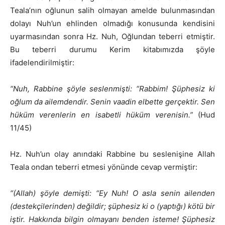
Teala’nın oğlunun salih olmayan amelde bulunmasından
dolayı Nuh’un ehlinden olmadığı konusunda kendisini
uyarmasından sonra Hz. Nuh, Oğlundan teberri etmiştir.
Bu teberri durumu Kerim kitabımızda şöyle
ifadelendirilmiştir:
“Nuh, Rabbine şöyle seslenmişti: “Rabbim! Şüphesiz ki
oğlum da ailemdendir. Senin vaadin elbette gerçektir. Sen
hüküm verenlerin en isabetli hüküm verenisin.”
(Hud
11/45)
Hz. Nuh’un olay anındaki Rabbine bu seslenişine Allah
Teala ondan teberri etmesi yönünde cevap vermiştir:
“(Allah) şöyle demişti: “Ey Nuh! O asla senin ailenden
(destekçilerinden) değildir; şüphesiz ki o (yaptığı) kötü bir
iştir. Hakkında bilgin olmayanı benden isteme! Şüphesiz