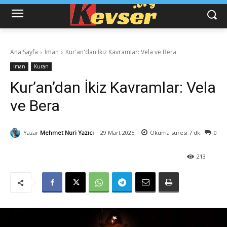
Ana Sayfa
İman
Kur'an'dan İkiz Kavramlar: Vela ve Bera
İman
Kuran
Kur’an’dan İkiz Kavramlar: Vela
ve Bera
Yazar
Mehmet Nuri Yazıcı
29 Mart 2025
Okuma süresi
7
dk.
0
213