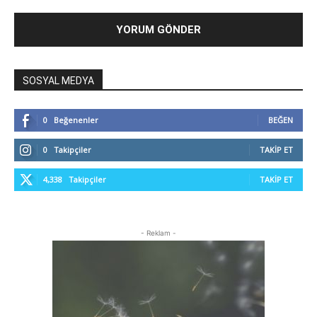
SOSYAL MEDYA
0
Beğenenler
BEĞEN
0
Takipçiler
TAKIP ET
4,338
Takipçiler
TAKIP ET
- Reklam -