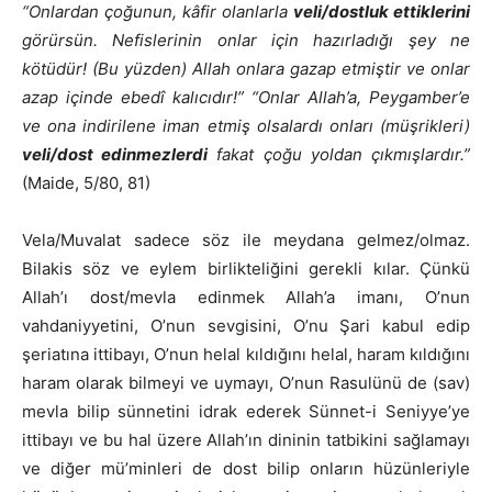
“Onlardan çoğunun, kâfir olanlarla
veli/dostluk ettiklerini
görürsün. Nefislerinin onlar için hazırladığı şey ne
kötüdür! (Bu yüzden) Allah onlara gazap etmiştir ve onlar
azap içinde ebedî kalıcıdır!” “Onlar Allah’a, Peygamber’e
ve ona indirilene iman etmiş olsalardı onları (müşrikleri)
veli/dost edinmezlerdi
fakat çoğu yoldan çıkmışlardır.”
(Maide, 5/80, 81)
Vela/Muvalat sadece söz ile meydana gelmez/olmaz.
Bilakis söz ve eylem birlikteliğini gerekli kılar. Çünkü
Allah’ı dost/mevla edinmek Allah’a imanı, O’nun
vahdaniyyetini, O’nun sevgisini, O’nu Şari kabul edip
şeriatına ittibayı, O’nun helal kıldığını helal, haram kıldığını
haram olarak bilmeyi ve uymayı, O’nun Rasulünü de (sav)
mevla bilip sünnetini idrak ederek Sünnet-i Seniyye’ye
ittibayı ve bu hal üzere Allah’ın dininin tatbikini sağlamayı
ve diğer mü’minleri de dost bilip onların hüzünleriyle