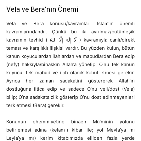
Vela ve Bera’nın Önemi
Vela ve Bera konusu/kavramları İslam’ın önemli
kavramlarındandır. Çünkü bu iki ayrılmaz/bütünleşik
kavramın tevhid ( لَا إِلَهَ إِلَّا اللهُ ) kavramıyla canlı/direkt
teması ve karşılıklı ilişkisi vardır. Bu yüzden kulun, bütün
kanun koyuculardan ilahlardan ve mabudlardan Bera edip
(nefy) hakkıyla/bihakkın Allah’a yönelip, O’nu tek kanun
koyucu, tek mabud ve ilah olarak kabul etmesi gerekir.
Ayrıca her zaman sadakatini göstererek Allah’ın
dostluğuna iltica edip ve sadece O’nu veli/dost (Vela)
bilip; O’na sadakatsizlik gösterip O’nu dost edinmeyenleri
terk etmesi (Bera) gerekir.
Konunun ehemmiyetine binaen Mü’minin yolunu
belirlemesi adına (kelam-ı kibar ile; yol Mevla’ya mı
Leyla’ya mı) kerim kitabımızda elliden fazla yerde