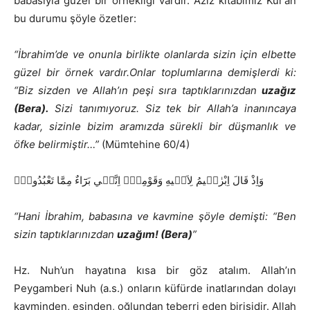
babasıyla güzel bir örnekliği vardır. Aziz kitabımız Kur’an
bu durumu şöyle özetler:
“İbrahim’de ve onunla birlikte olanlarda sizin için elbette
güzel bir örnek vardır.Onlar toplumlarına demişlerdi ki:
“Biz sizden ve Allah’ın peşi sıra taptıklarınızdan
uzağız
(Bera).
Sizi tanımıyoruz. Siz tek bir Allah’a inanıncaya
kadar, sizinle bizim aramızda sürekli bir düşmanlık ve
öfke belirmiştir…”
(Mümtehine 60/4)
وَاِذْ قَالَ اِبْرٰه۪يمُ لِاَب۪يهِ وَقَوْمِه۪ٓ اِنَّن۪ي بَرَٓاءٌ مِمَّا تَعْبُدُونَۙ
“Hani İbrahim, babasına ve kavmine şöyle demişti: “Ben
sizin taptıklarınızdan
uzağım! (Bera)
”
Hz. Nuh’un hayatına kısa bir göz atalım. Allah’ın
Peygamberi Nuh (a.s.) onların küfürde inatlarından dolayı
kavminden, eşinden, oğlundan teberri eden birisidir. Allah