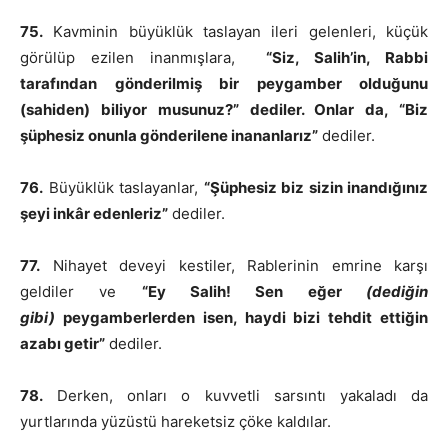
75.
Kavminin büyüklük taslayan ileri gelenleri, küçük
görülüp ezilen inanmışlara,
“Siz, Salih’in, Rabbi
tarafından gönderilmiş bir peygamber olduğunu
(sahiden) biliyor musunuz?” dediler. Onlar da, “Biz
şüphesiz onunla gönderilene inananlarız”
dediler.
76.
Büyüklük taslayanlar,
“Şüphesiz biz sizin inandığınız
şeyi inkâr edenleriz”
dediler.
77.
Nihayet deveyi kestiler, Rablerinin emrine karşı
geldiler ve
“Ey Salih! Sen eğer
(dediğin
gibi)
peygamberlerden isen, haydi bizi tehdit ettiğin
azabı getir”
dediler.
78.
Derken, onları o kuvvetli sarsıntı yakaladı da
yurtlarında yüzüstü hareketsiz çöke kaldılar.