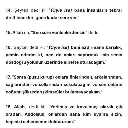
14.
Şeytan dedi ki:
“
(Öyle ise)
bana insanların tekrar
diriltilecekleri güne kadar süre ver.”
15. Allah
da,
“Sen süre verilenlerdensin”
dedi.
16.
Şeytan dedi ki:
“
(Öyle ise)
beni azdırmana karşılık,
yemin ederim ki, ben de onları saptırmak için senin
dosdoğru yolunun üzerinde elbette oturacağım.”
17. “Sonra (pusu kurup) onlara önlerinden, arkalarından,
sağlarından ve sollarından sokulacağım ve sen onların
çoğunu şükreden (kimse)ler bulamayacaksın.”
18. Allah,
dedi ki:
“Yerilmiş ve kovulmuş olarak çık
oradan. Andolsun, onlardan sana kim uyarsa sizin,
hepinizi cehenneme doldururum.”