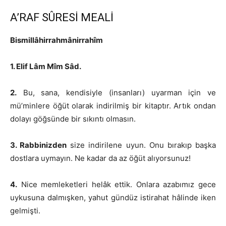
A’RAF SÛRESİ MEALİ
Bismillâhirrahmânirrahîm
1. Elif Lâm Mîm Sâd.
2.
Bu, sana, kendisiyle (insanları) uyarman için ve
mü’minlere öğüt olarak indirilmiş bir kitaptır. Artık ondan
dolayı göğsünde bir sıkıntı olmasın.
3. Rabbinizden
size indirilene uyun. Onu bırakıp başka
dostlara uymayın. Ne kadar da az öğüt alıyorsunuz!
4.
Nice memleketleri helâk ettik. Onlara azabımız gece
uykusuna dalmışken, yahut gündüz istirahat hâlinde iken
gelmişti.