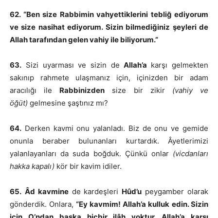
62. “Ben size Rabbimin vahyettiklerini tebliğ ediyorum
ve size nasihat ediyorum. Sizin bilmediğiniz şeyleri de
Allah tarafından gelen vahiy ile biliyorum.”
63.
Sizi uyarması ve sizin de
Allah’a
karşı gelmekten
sakınıp rahmete ulaşmanız için, içinizden bir adam
aracılığı ile
Rabbinizden
size bir zikir
(vahiy ve
öğüt)
gelmesine şaştınız mı?
64.
Derken kavmi onu yalanladı. Biz de onu ve gemide
onunla beraber bulunanları kurtardık. Âyetlerimizi
yalanlayanları da suda boğduk. Çünkü onlar
(vicdanları
hakka kapalı)
kör bir kavim idiler.
65.
Âd kavmine
de kardeşleri
Hûd’u
peygamber olarak
gönderdik. Onlara,
“Ey kavmim! Allah’a kulluk edin. Sizin
için O’ndan başka hiçbir ilâh yoktur. Allah’a karşı