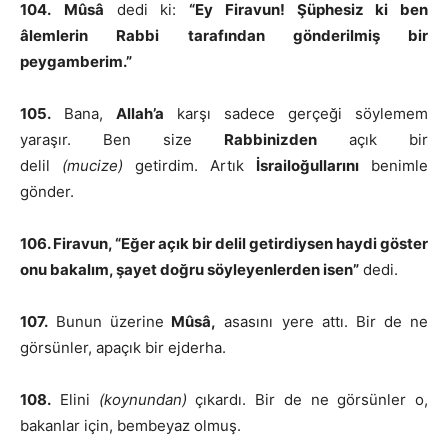
104.
Mûsâ
dedi ki:
“Ey Firavun! Şüphesiz ki ben
âlemlerin Rabbi tarafından gönderilmiş bir
peygamberim.”
105.
Bana,
Allah’a
karşı sadece gerçeği söylemem
yaraşır. Ben size
Rabbinizden
açık bir
delil
(mucize)
getirdim. Artık
İsrailoğullarını
benimle
gönder.
106. Firavun, “Eğer açık bir delil getirdiysen haydi göster
onu bakalım, şayet doğru söyleyenlerden isen”
dedi.
107.
Bunun üzerine
Mûsâ,
asasını yere attı. Bir de ne
görsünler, apaçık bir ejderha.
108.
Elini
(koynundan)
çıkardı. Bir de ne görsünler o,
bakanlar için, bembeyaz olmuş.