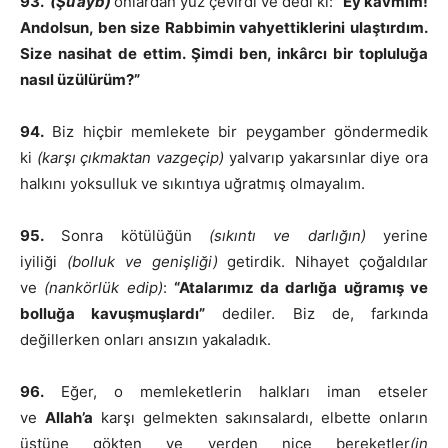
93.
(Şu’ayb)
onlardan yüz çevirdi ve dedi ki:
“Ey kavmim!
Andolsun, ben size Rabbimin vahyettiklerini ulaştırdım.
Size nasihat de ettim. Şimdi ben, inkârcı bir topluluğa
nasıl üzülürüm?”
94.
Biz hiçbir memlekete bir peygamber göndermedik
ki
(karşı çıkmaktan vazgeçip)
yalvarıp yakarsınlar diye ora
halkını yoksulluk ve sıkıntıya uğratmış olmayalım.
95.
Sonra kötülüğün
(sıkıntı ve darlığın)
yerine
iyiliği
(bolluk ve genişliği)
getirdik. Nihayet çoğaldılar
ve
(nankörlük edip)
:
“Atalarımız da darlığa uğramış ve
bolluğa kavuşmuşlardı”
dediler. Biz de, farkında
değillerken onları ansızın yakaladık.
96.
Eğer, o memleketlerin halkları iman etseler
ve
Allah’a
karşı gelmekten sakınsalardı, elbette onların
üstüne gökten ve yerden nice bereketler
(in