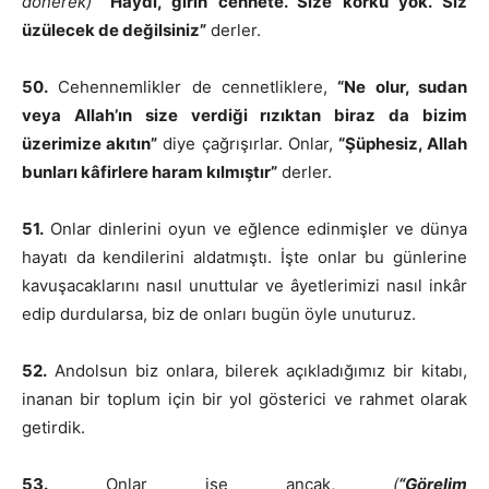
dönerek)
“Haydi, girin cennete. Size korku yok. Siz
üzülecek de değilsiniz”
derler.
50.
Cehennemlikler de cennetliklere,
“Ne olur, sudan
veya Allah’ın size verdiği rızıktan biraz da bizim
üzerimize akıtın”
diye çağrışırlar. Onlar,
“Şüphesiz, Allah
bunları kâfirlere haram kılmıştır”
derler.
51.
Onlar dinlerini oyun ve eğlence edinmişler ve dünya
hayatı da kendilerini aldatmıştı. İşte onlar bu günlerine
kavuşacaklarını nasıl unuttular ve âyetlerimizi nasıl inkâr
edip durdularsa, biz de onları bugün öyle unuturuz.
52.
Andolsun biz onlara, bilerek açıkladığımız bir kitabı,
inanan bir toplum için bir yol gösterici ve rahmet olarak
getirdik.
53.
Onlar ise ancak,
(
“Görelim