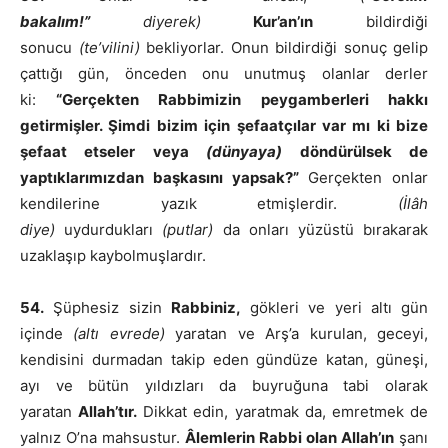
bakalım!”
diyerek)
Kur’an’ın
bildirdiği
sonucu
(te’vilini)
bekliyorlar. Onun bildirdiği sonuç gelip
çattığı gün, önceden onu unutmuş olanlar derler
ki:
“Gerçekten Rabbimizin peygamberleri hakkı
getirmişler. Şimdi bizim için şefaatçılar var mı ki bize
şefaat etseler veya
(dünyaya)
döndürülsek de
yaptıklarımızdan başkasını yapsak?”
Gerçekten onlar
kendilerine yazık etmişlerdir.
(İlâh
diye)
uydurdukları
(putlar)
da onları yüzüstü bırakarak
uzaklaşıp kaybolmuşlardır.
54.
Şüphesiz sizin
Rabbiniz,
gökleri ve yeri altı gün
içinde
(altı evrede)
yaratan ve Arş’a kurulan, geceyi,
kendisini durmadan takip eden gündüze katan, güneşi,
ayı ve bütün yıldızları da buyruğuna tabi olarak
yaratan
Allah’tır.
Dikkat edin, yaratmak da, emretmek de
yalnız O’na mahsustur.
Âlemlerin Rabbi olan Allah’ın
şanı