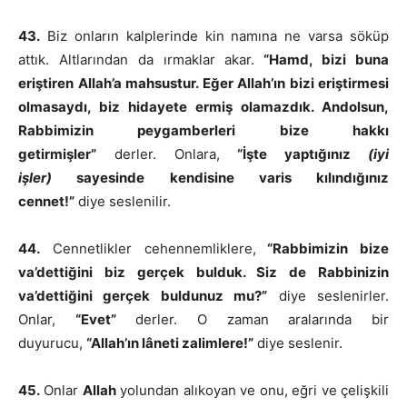
43.
Biz onların kalplerinde kin namına ne varsa söküp
attık. Altlarından da ırmaklar akar.
“Hamd, bizi buna
eriştiren Allah’a mahsustur. Eğer Allah’ın bizi eriştirmesi
olmasaydı, biz hidayete ermiş olamazdık. Andolsun,
Rabbimizin peygamberleri bize hakkı
getirmişler”
derler. Onlara,
“İşte yaptığınız
(iyi
işler)
sayesinde kendisine varis kılındığınız
cennet!”
diye seslenilir.
44.
Cennetlikler cehennemliklere,
“Rabbimizin bize
va’dettiğini biz gerçek bulduk. Siz de Rabbinizin
va’dettiğini gerçek buldunuz mu?”
diye seslenirler.
Onlar,
“Evet”
derler. O zaman aralarında bir
duyurucu,
“Allah’ın lâneti zalimlere!”
diye seslenir.
45.
Onlar
Allah
yolundan alıkoyan ve onu, eğri ve çelişkili