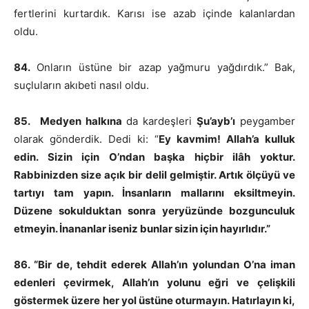
fertlerini kurtardık. Karısı ise azab içinde kalanlardan
oldu.
84.
Onların üstüne bir azap yağmuru yağdırdık.” Bak,
suçluların akıbeti nasıl oldu.
85.
Medyen halkına
da kardeşleri
Şu’ayb’ı
peygamber
olarak gönderdik. Dedi ki: “
Ey kavmim! Allah’a kulluk
edin. Sizin için O’ndan başka hiçbir ilâh yoktur.
Rabbinizden size açık bir delil gelmiştir. Artık ölçüyü ve
tartıyı tam yapın. İnsanların mallarını eksiltmeyin.
Düzene sokulduktan sonra yeryüzünde bozgunculuk
etmeyin. İnananlar iseniz bunlar sizin için hayırlıdır.”
86. “Bir de, tehdit ederek Allah’ın yolundan O’na iman
edenleri çevirmek, Allah’ın yolunu eğri ve çelişkili
göstermek üzere her yol üstüne oturmayın. Hatırlayın ki,