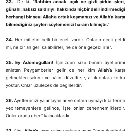
33.
De ki:
“Rabbim ancak, açık ve gizli çirkin işleri,
günahı, haksız saldırıyı, hakkında hiçbir delil indirmediği
herhangi bir şeyi Allah’a ortak koşmanızı ve Allah’a karşı
bilmediğiniz şeyleri söylemenizi haram kılmıştır.”
34.
Her milletin belli bir eceli vardır. Onların eceli geldi
mi, ne bir an geri kalabilirler, ne de öne geçebilirler.
35. Ey Âdemoğulları!
İçinizden size benim âyetlerimi
anlatan Peygamberler gelir de her kim
Allah’a
karşı
gelmekten sakınır ve hâlini düzeltirse, artık onlara korku
yoktur. Onlar üzülecek de değillerdir.
36.
Âyetlerimizi yalanlayanlar ve onlara uymayı kibirlerine
yediremeyenlere gelince, işte onlar cehennemliklerdir.
Onlar orada ebedî kalacaklardır.
37.
Kim,
Allah’a
karşı yalan uyduran veya O’nun âyetlerini