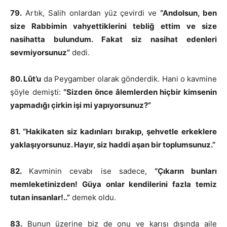
79.
Artık, Salih onlardan yüz çevirdi ve
“Andolsun, ben
size Rabbimin vahyettiklerini tebliğ ettim ve size
nasihatta bulundum. Fakat siz nasihat edenleri
sevmiyorsunuz”
dedi.
80. Lût’u
da Peygamber olarak gönderdik. Hani o kavmine
şöyle demişti:
“Sizden önce âlemlerden hiçbir kimsenin
yapmadığı çirkin işi mi yapıyorsunuz?”
81. “Hakikaten siz kadınları bırakıp, şehvetle erkeklere
yaklaşıyorsunuz. Hayır, siz haddi aşan bir toplumsunuz.”
82.
Kavminin cevabı ise sadece,
“Çıkarın bunları
memleketinizden! Güya onlar kendilerini fazla temiz
tutan insanlar!..”
demek oldu.
83.
Bunun üzerine biz de onu ve karısı dışında aile