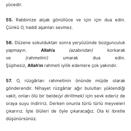
yücedir.
55.
Rabbinize alçak gönüllüce ve için için dua edin.
Çünkü O, haddi aşanları sevmez.
56.
Düzene sokulduktan sonra yeryüzünde bozgunculuk
yapmayın.
Allah’a
(azabından)
korkarak
ve
(rahmetini)
umarak dua edin.
Şüphesiz,
Allah’ın
rahmeti iyilik edenlere çok yakındır.
57.
O, rüzgârları rahmetinin önünde müjde olarak
gönderendir. Nihayet rüzgârlar ağır bulutları yüklendiği
vakit, onları ölü bir belde
(yi diriltmek)
için sevk ederiz de
oraya suyu indiririz. Derken onunla türlü türlü meyveleri
çıkarırız. İşte ölüleri de öyle çıkaracağız. Ola ki ibretle
düşünürsünüz.