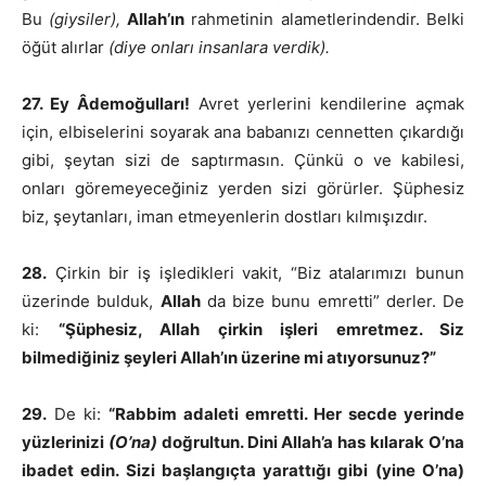
Bu
(giysiler),
Allah’ın
rahmetinin alametlerindendir. Belki
öğüt alırlar
(diye onları insanlara verdik).
27. Ey Âdemoğulları!
Avret yerlerini kendilerine açmak
için, elbiselerini soyarak ana babanızı cennetten çıkardığı
gibi, şeytan sizi de saptırmasın. Çünkü o ve kabilesi,
onları göremeyeceğiniz yerden sizi görürler. Şüphesiz
biz, şeytanları, iman etmeyenlerin dostları kılmışızdır.
28.
Çirkin bir iş işledikleri vakit, “Biz atalarımızı bunun
üzerinde bulduk,
Allah
da bize bunu emretti” derler. De
ki:
“Şüphesiz, Allah çirkin işleri emretmez. Siz
bilmediğiniz şeyleri Allah’ın üzerine mi atıyorsunuz?”
29.
De ki:
“Rabbim adaleti emretti. Her secde yerinde
yüzlerinizi
(O’na)
doğrultun. Dini Allah’a has kılarak O’na
ibadet edin. Sizi başlangıçta yarattığı gibi (yine O’na)