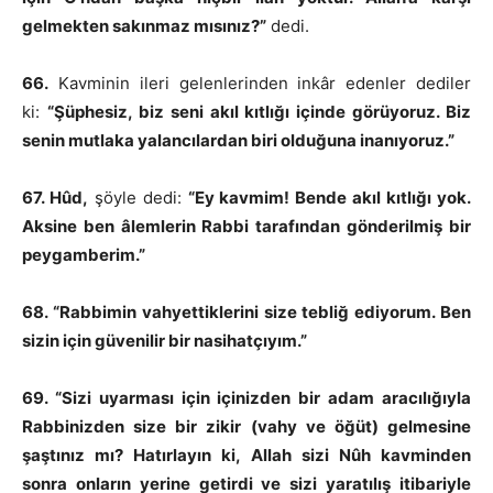
gelmekten sakınmaz mısınız?”
dedi.
66.
Kavminin ileri gelenlerinden inkâr edenler dediler
ki:
“Şüphesiz, biz seni akıl kıtlığı içinde görüyoruz. Biz
senin mutlaka yalancılardan biri olduğuna inanıyoruz.”
67. Hûd,
şöyle dedi:
“Ey kavmim! Bende akıl kıtlığı yok.
Aksine ben âlemlerin Rabbi tarafından gönderilmiş bir
peygamberim.”
68. “Rabbimin vahyettiklerini size tebliğ ediyorum. Ben
sizin için güvenilir bir nasihatçıyım.”
69. “Sizi uyarması için içinizden bir adam aracılığıyla
Rabbinizden size bir zikir (vahy ve öğüt) gelmesine
şaştınız mı? Hatırlayın ki, Allah sizi Nûh kavminden
sonra onların yerine getirdi ve sizi yaratılış itibariyle