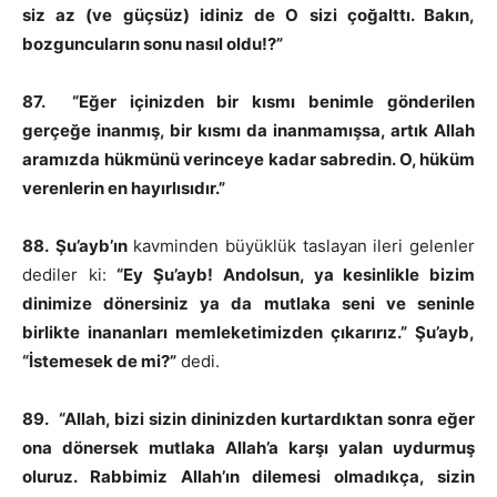
siz az (ve güçsüz) idiniz de O sizi çoğalttı. Bakın,
bozguncuların sonu nasıl oldu!?”
87. “Eğer içinizden bir kısmı benimle gönderilen
gerçeğe inanmış, bir kısmı da inanmamışsa, artık Allah
aramızda hükmünü verinceye kadar sabredin. O, hüküm
verenlerin en hayırlısıdır.”
88.
Şu’ayb’ın
kavminden büyüklük taslayan ileri gelenler
dediler ki:
“Ey Şu’ayb! Andolsun, ya kesinlikle bizim
dinimize dönersiniz ya da mutlaka seni ve seninle
birlikte inananları memleketimizden çıkarırız.” Şu’ayb,
“İstemesek de mi?”
dedi.
89.
“Allah, bizi sizin dininizden kurtardıktan sonra eğer
ona dönersek mutlaka Allah’a karşı yalan uydurmuş
oluruz. Rabbimiz Allah’ın dilemesi olmadıkça, sizin