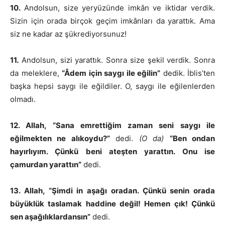
10.
Andolsun, size yeryüzünde imkân ve iktidar verdik.
Sizin için orada birçok geçim imkânları da yarattık. Ama
siz ne kadar az şükrediyorsunuz!
11.
Andolsun, sizi yarattık. Sonra size şekil verdik. Sonra
da meleklere,
“Âdem için saygı ile eğilin”
dedik. İblis’ten
başka hepsi saygı ile eğildiler. O, saygı ile eğilenlerden
olmadı.
12. Allah, “Sana emrettiğim zaman seni saygı ile
eğilmekten ne alıkoydu?”
dedi.
(O da)
“Ben ondan
hayırlıyım. Çünkü beni ateşten yarattın. Onu ise
çamurdan yarattın”
dedi.
13. Allah, “Şimdi in aşağı oradan. Çünkü senin orada
büyüklük taslamak haddine değil! Hemen çık! Çünkü
sen aşağılıklardansın”
dedi.