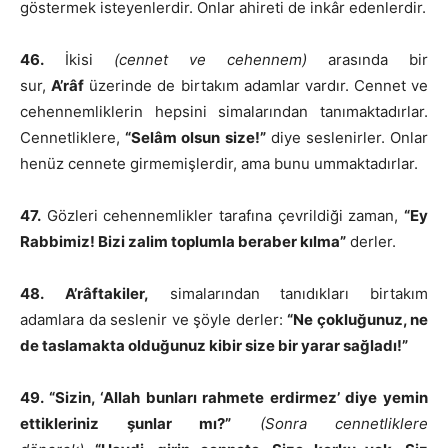
göstermek isteyenlerdir. Onlar ahireti de inkâr edenlerdir.
46.
İkisi
(cennet ve cehennem)
arasında bir
sur,
A’râf
üzerinde de birtakım adamlar vardır. Cennet ve
cehennemliklerin hepsini simalarından tanımaktadırlar.
Cennetliklere,
“Selâm olsun size!”
diye seslenirler. Onlar
henüz cennete girmemişlerdir, ama bunu ummaktadırlar.
47.
Gözleri cehennemlikler tarafına çevrildiği zaman,
“Ey
Rabbimiz! Bizi zalim toplumla beraber kılma”
derler.
48.
A’râftakiler,
simalarından tanıdıkları birtakım
adamlara da seslenir ve şöyle derler:
“Ne çokluğunuz, ne
de taslamakta olduğunuz kibir size bir yarar sağladı!”
49. “Sizin, ‘Allah bunları rahmete erdirmez’ diye yemin
ettikleriniz şunlar mı?”
(Sonra cennetliklere