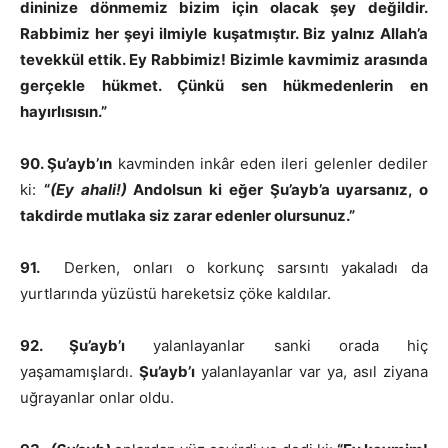
dininize dönmemiz bizim için olacak şey değildir.
Rabbimiz her şeyi ilmiyle kuşatmıştır. Biz yalnız Allah’a
tevekkül ettik. Ey Rabbimiz! Bizimle kavmimiz arasında
gerçekle hükmet. Çünkü sen hükmedenlerin en
hayırlısısın.”
90. Şu’ayb’ın
kavminden inkâr eden ileri gelenler dediler
ki:
“
(Ey ahali!)
Andolsun ki eğer Şu’ayb’a uyarsanız, o
takdirde mutlaka siz zarar edenler olursunuz.”
91.
Derken, onları o korkunç sarsıntı yakaladı da
yurtlarında yüzüstü hareketsiz çöke kaldılar.
92. Şu’ayb’ı
yalanlayanlar sanki orada hiç
yaşamamışlardı.
Şu’ayb’ı
yalanlayanlar var ya, asıl ziyana
uğrayanlar onlar oldu.