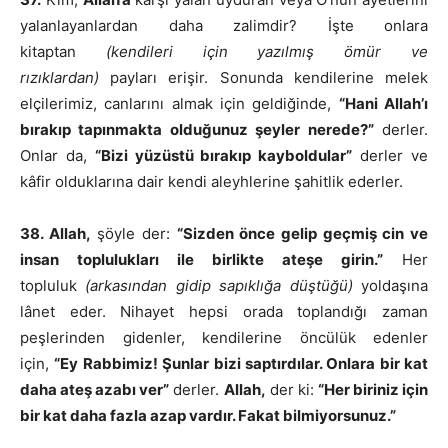
yalanlayanlardan daha zalimdir? İşte onlara
kitaptan
(kendileri için yazılmış ömür ve
rızıklardan)
payları erişir. Sonunda kendilerine melek
elçilerimiz, canlarını almak için geldiğinde,
“Hani Allah’ı
bırakıp tapınmakta olduğunuz şeyler nerede?”
derler.
Onlar da,
“Bizi yüzüstü bırakıp kayboldular”
derler ve
kâfir olduklarına dair kendi aleyhlerine şahitlik ederler.
38. Allah,
şöyle der:
“Sizden önce gelip geçmiş cin ve
insan toplulukları ile birlikte ateşe girin.”
Her
topluluk
(arkasından gidip sapıklığa düştüğü)
yoldaşına
lânet eder. Nihayet hepsi orada toplandığı zaman
peşlerinden gidenler, kendilerine öncülük edenler
için,
“Ey Rabbimiz! Şunlar bizi saptırdılar. Onlara bir kat
daha ateş azabı ver”
derler.
Allah,
der ki:
“Her biriniz için
bir kat daha fazla azap vardır. Fakat bilmiyorsunuz.”