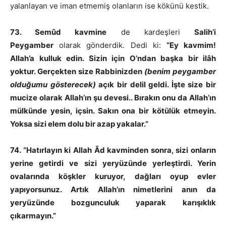
yalanlayan ve iman etmemiş olanların ise kökünü kestik.
73. Semûd kavmine
de kardeşleri
Salih’i
Peygamber
olarak gönderdik. Dedi ki:
“Ey kavmim!
Allah’a kulluk edin. Sizin için O’ndan başka bir ilâh
yoktur. Gerçekten size Rabbinizden
(benim peygamber
olduğumu gösterecek)
açık bir delil geldi. İşte size bir
mucize olarak Allah’ın şu devesi.. Bırakın onu da Allah’ın
mülkünde yesin, içsin. Sakın ona bir kötülük etmeyin.
Yoksa sizi elem dolu bir azap yakalar.”
74. “Hatırlayın ki Allah Âd kavminden sonra, sizi onların
yerine getirdi ve sizi yeryüzünde yerleştirdi. Yerin
ovalarında köşkler kuruyor, dağları oyup evler
yapıyorsunuz. Artık Allah’ın nimetlerini anın da
yeryüzünde bozgunculuk yaparak karışıklık
çıkarmayın.”