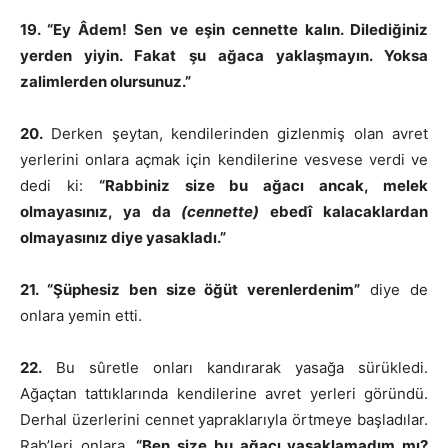
19. “Ey Âdem! Sen ve eşin cennette kalın. Dilediğiniz
yerden yiyin. Fakat şu ağaca yaklaşmayın. Yoksa
zalimlerden olursunuz.”
20.
Derken şeytan, kendilerinden gizlenmiş olan avret
yerlerini onlara açmak için kendilerine vesvese verdi ve
dedi ki:
“Rabbiniz size bu ağacı ancak, melek
olmayasınız, ya da
(cennette)
ebedî kalacaklardan
olmayasınız diye yasakladı.”
21. “Şüphesiz ben size öğüt verenlerdenim”
diye de
onlara yemin etti.
22.
Bu sûretle onları kandırarak yasağa sürükledi.
Ağaçtan tattıklarında kendilerine avret yerleri göründü.
Derhal üzerlerini cennet yapraklarıyla örtmeye başladılar.
Rab’leri onlara,
“Ben size bu ağacı yasaklamadım mı?