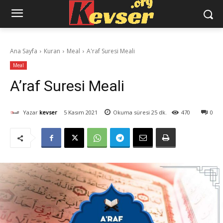
Ana Sayfa
Kuran
Meal
A'raf Suresi Meali
Meal
A’raf Suresi Meali
Yazar
kevser
5 Kasım 2021
Okuma süresi
25
dk.
470
0