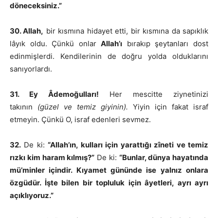
döneceksiniz.”
30. Allah,
bir kısmına hidayet etti, bir kısmına da sapıklık
lâyık oldu. Çünkü onlar
Allah’ı
bırakıp şeytanları dost
edinmişlerdi. Kendilerinin de doğru yolda olduklarını
sanıyorlardı.
31. Ey Âdemoğulları!
Her mescitte ziynetinizi
takının
(güzel ve temiz giyinin).
Yiyin için fakat israf
etmeyin. Çünkü O, israf edenleri sevmez.
32.
De ki:
“Allah’ın, kulları için yarattığı zîneti ve temiz
rızkı kim haram kılmış?”
De ki:
“Bunlar, dünya hayatında
mü’minler içindir. Kıyamet gününde ise yalnız onlara
özgüdür. İşte bilen bir topluluk için âyetleri, ayrı ayrı
açıklıyoruz.”