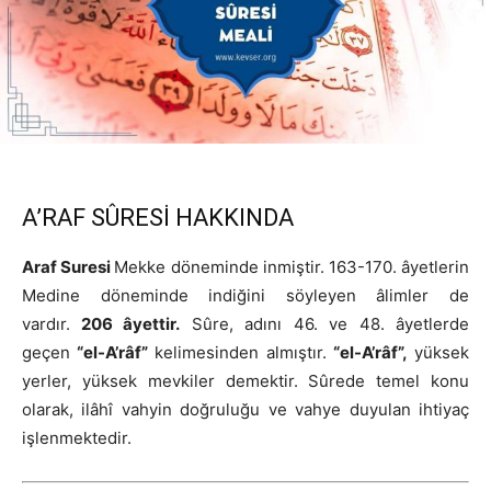
A’RAF SÛRESİ HAKKINDA
Araf Suresi
Mekke döneminde inmiştir. 163-170. âyetlerin
Medine döneminde indiğini söyleyen âlimler de
vardır.
206 âyettir.
Sûre, adını 46. ve 48. âyetlerde
geçen
“el-A’râf”
kelimesinden almıştır.
“el-A’râf”,
yüksek
yerler, yüksek mevkiler demektir. Sûrede temel konu
olarak, ilâhî vahyin doğruluğu ve vahye duyulan ihtiyaç
işlenmektedir.