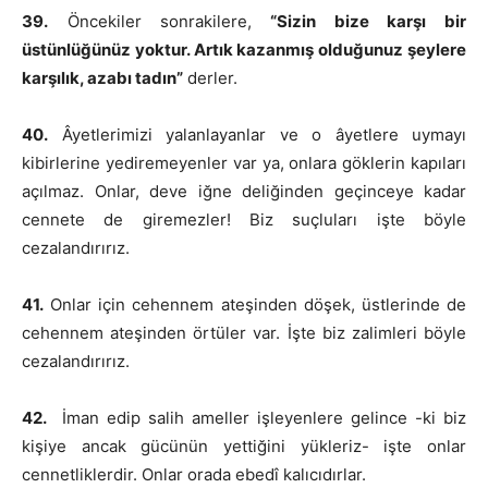
39.
Öncekiler sonrakilere,
“Sizin bize karşı bir
üstünlüğünüz yoktur. Artık kazanmış olduğunuz şeylere
karşılık, azabı tadın”
derler.
40.
Âyetlerimizi yalanlayanlar ve o âyetlere uymayı
kibirlerine yediremeyenler var ya, onlara göklerin kapıları
açılmaz. Onlar, deve iğne deliğinden geçinceye kadar
cennete de giremezler! Biz suçluları işte böyle
cezalandırırız.
41.
Onlar için cehennem ateşinden döşek, üstlerinde de
cehennem ateşinden örtüler var. İşte biz zalimleri böyle
cezalandırırız.
42.
İman edip salih ameller işleyenlere gelince -ki biz
kişiye ancak gücünün yettiğini yükleriz- işte onlar
cennetliklerdir. Onlar orada ebedî kalıcıdırlar.