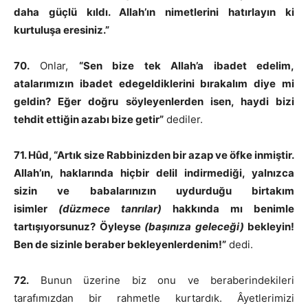
daha güçlü kıldı. Allah’ın nimetlerini hatırlayın ki
kurtuluşa eresiniz.”
70.
Onlar,
“Sen bize tek Allah’a ibadet edelim,
atalarımızın ibadet edegeldiklerini bırakalım diye mi
geldin? Eğer doğru söyleyenlerden isen, haydi bizi
tehdit ettiğin azabı bize getir”
dediler.
71. Hûd, “Artık size Rabbinizden bir azap ve öfke inmiştir.
Allah’ın, haklarında hiçbir delil indirmediği, yalnızca
sizin ve babalarınızın uydurduğu birtakım
isimler
(düzmece tanrılar)
hakkında mı benimle
tartışıyorsunuz? Öyleyse
(başınıza geleceği)
bekleyin!
Ben de sizinle beraber bekleyenlerdenim!”
dedi.
72.
Bunun üzerine biz onu ve beraberindekileri
tarafımızdan bir rahmetle kurtardık. Âyetlerimizi