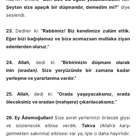
Şeytan size apaçık bir düşmandır, demedim mi?”
diye
seslendi.
23.
Dediler ki:
“Rabbimiz! Biz kendimize zulüm ettik.
Eğer bizi bağışlamaz ve bize acımazsan mutlaka ziyan
edenlerden oluruz.”
24. Allah,
dedi ki:
“Birbirinizin düşmanı olarak
inin
(oradan).
Size yeryüzünde bir zamana kadar
yerleşme ve yararlanma vardır.”
25. Allah,
dedi ki:
“Orada yaşayacaksınız, orada
öleceksiniz ve oradan (mahşere) çıkarılacaksınız.”
26.
Ey Âdemoğulları!
Size avret yerlerinizi örtecek giysi
ve süslenecek elbise verdik.
Takva
(Allah’a karşı
gelmekten sakınma)
elbisesi var ya, işte o daha hayırlıdır.