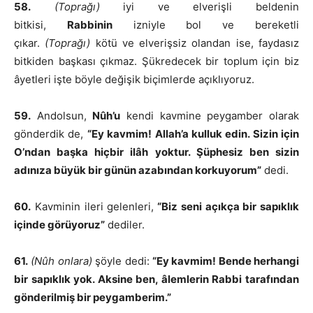
58.
(Toprağı)
iyi ve elverişli beldenin
bitkisi,
Rabbinin
izniyle bol ve bereketli
çıkar.
(Toprağı)
kötü ve elverişsiz olandan ise, faydasız
bitkiden başkası çıkmaz. Şükredecek bir toplum için biz
âyetleri işte böyle değişik biçimlerde açıklıyoruz.
59.
Andolsun,
Nûh’u
kendi kavmine peygamber olarak
gönderdik de,
“Ey kavmim! Allah’a kulluk edin. Sizin için
O’ndan başka hiçbir ilâh yoktur. Şüphesiz ben sizin
adınıza büyük bir günün azabından korkuyorum”
dedi.
60.
Kavminin ileri gelenleri,
“Biz seni açıkça bir sapıklık
içinde görüyoruz”
dediler.
61.
(Nûh onlara)
şöyle dedi:
“Ey kavmim! Bende herhangi
bir sapıklık yok. Aksine ben, âlemlerin Rabbi tarafından
gönderilmiş bir peygamberim.”