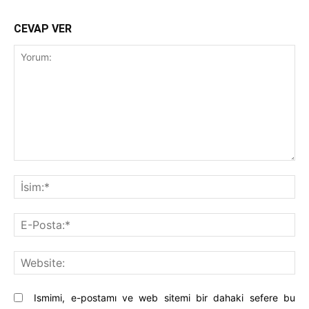
CEVAP VER
Yorum:
İsi
E-
Pos
Web
Ismimi, e-postamı ve web sitemi bir dahaki sefere bu