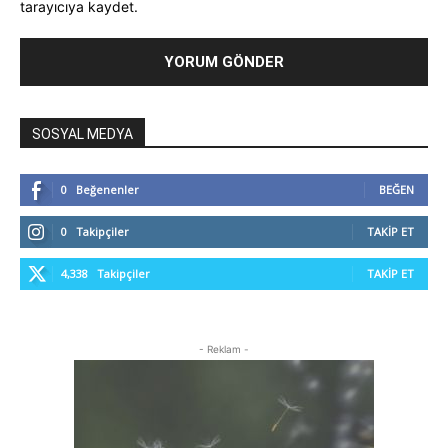
tarayıcıya kaydet.
SOSYAL MEDYA
0
Beğenenler
BEĞEN
0
Takipçiler
TAKIP ET
4,338
Takipçiler
TAKIP ET
- Reklam -