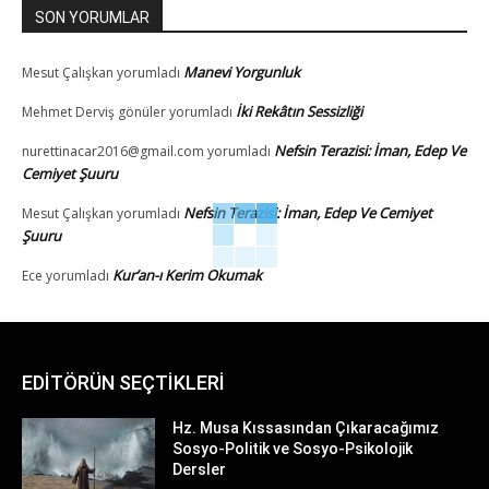
SON YORUMLAR
Manevi Yorgunluk
Mesut Çalışkan
yorumladı
İki Rekâtın Sessizliği
Mehmet Derviş gönüler
yorumladı
Nefsin Terazisi: İman, Edep Ve
nurettinacar2016@gmail.com
yorumladı
Cemiyet Şuuru
Nefsin Terazisi: İman, Edep Ve Cemiyet
Mesut Çalışkan
yorumladı
Şuuru
Kur’an-ı Kerim Okumak
Ece
yorumladı
EDİTÖRÜN SEÇTİKLERİ
Hz. Musa Kıssasından Çıkaracağımız
Sosyo-Politik ve Sosyo-Psikolojik
Dersler