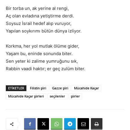
Bir torba un, ak yerine al rengi,
Aç olan evladına yetiştirme derdi.
Soysuz İsrail hedef alıp vuruyor,
Yapılan soykırımı bütün dünya izliyor.
Korkma, her yol mutlak ölüme gider,
Yaşam bu, eninde sonunda biter.
Sen yeter ki zalime yumruğunu sık,
Rabbin vaadi haktır; er geç zulüm biter.
ETIKETLER
Filistin şiiri
Gazze şiiri
Mücahide Kaçar
Mücahide Kaçar şiirleri
seçilenler
şiirler