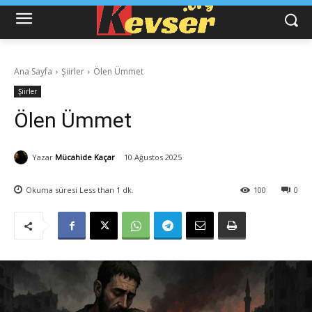
Ana Sayfa
Şiirler
Ölen Ümmet
Şiirler
Ölen Ümmet
Yazar
Mücahide Kaçar
10 Ağustos 2025
Okuma süresi
Less than 1
dk.
100
0