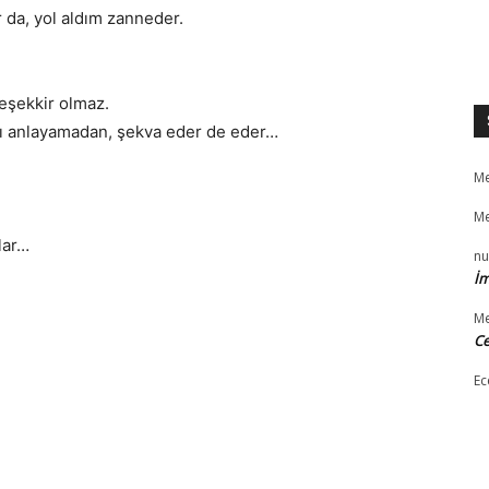
 da, yol aldım zanneder.
eşekkir olmaz.
ını anlayamadan, şekva eder de eder…
Me
Me
lar…
nu
İm
Me
Ce
Ec