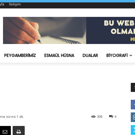
yfa
İletişim
PEYGAMBERIMIZ
ESMAÜL HÜSNA
DUALAR
BIYOGRAFI
ma süresi
1
dk.
308
4