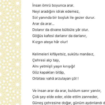
İnsan ömrü boyunca arar.
Neyi aradığını idrak edemez,
Sol yanında bir boşluk ile gezer durur.
Arar da arar…
Dolanır da divane bülbüle yâr olur.
Göğüs kafesi darlanır da darlanır,
Kızgın ateşe hâr olur!
Kelimeleri kifâyetsiz, sukûtu manâsız,
Çehresi alçı taşı,
Alnı yetmişli yaşın kırışığı!
Göz kapakları bitâp,
Orbitası vahâ arzulayan çöl !
Ve insan arar da arar, buldum sanır yanılır,
Çok şey elde eder, elde ettim zanneder,
Güneş çehresine doğar, günüm aydınlandı di