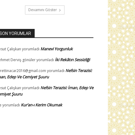
Devamını Göster
SON YORUMLAR
Manevi Yorgunluk
sut Çalışkan
yorumladı
İki Rekâtın Sessizliği
hmet Derviş gönüler
yorumladı
Nefsin Terazisi:
rettinacar2016@gmail.com
yorumladı
an, Edep Ve Cemiyet Şuuru
Nefsin Terazisi: İman, Edep Ve
sut Çalışkan
yorumladı
miyet Şuuru
Kur’an-ı Kerim Okumak
e
yorumladı