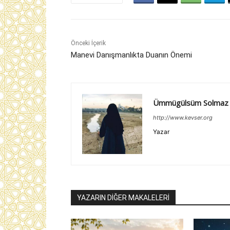
Önceki İçerik
Manevi Danışmanlıkta Duanın Önemi
Ümmügülsüm Solmaz
http://www.kevser.org
Yazar
YAZARIN DİĞER MAKALELERİ