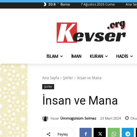
C
7 Ağustos 2026 Cuma
Ana Sa
20.8
Bursa
İSLAM
İMAN
KURAN
HADIS
Ana Sayfa
Şiirler
İnsan ve Mana
Şiirler
İnsan ve Mana
Yazar
Ümmügülsüm Solmaz
23 Mart 2024
Oku
Paylaş