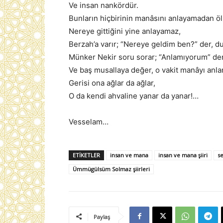
Ve insan nankördür.
Bunların hiçbirinin manâsını anlayamadan öl
Nereye gittiğini yine anlayamaz,
Berzah’a varır; “Nereye geldim ben?” der, du
Münker Nekir soru sorar; “Anlamıyorum” der
Ve baş musallaya değer, o vakit manâyı anlar
Gerisi ona ağlar da ağlar,
O da kendi ahvaline yanar da yanar!…
Vesselam…
ETIKETLER
insan ve mana
insan ve mana şiiri
se
Ümmügülsüm Solmaz şiirleri
Paylaş