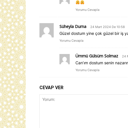
Yorumu Cevapla
Süheyla Durna
24 Mart 2024 De 10:58
Güzel dostum yine çok güzel bir iş y
Yorumu Cevapla
Ümmü Gülsüm Solmaz
24 
Can’ım dostum senin nazarın
Yorumu Cevapla
CEVAP VER