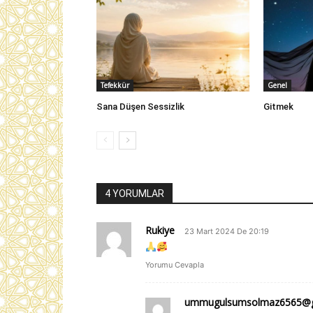
Tefekkür
Genel
Sana Düşen Sessizlik
Gitmek
4 YORUMLAR
Rukiye
23 Mart 2024 De 20:19
Yorumu Cevapla
ummugulsumsolmaz6565@g