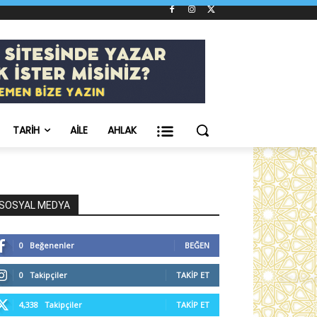
TARIH
AILE
AHLAK
SOSYAL MEDYA
0
Beğenenler
BEĞEN
0
Takipçiler
TAKIP ET
4,338
Takipçiler
TAKIP ET