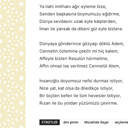
Ya ilahi imtihanı ağır eyleme bize,
Senden başkasına boynumuzu eğdirme,
Dünya sevdasını uzak eyle kalplerden,
İman ile yansak da dikeni gül eyle bizlere.
Dünyaya gönderince gözyaşı döktü Adem,
Cennetin özlemine çekilir mi hiç kalem,
Affeyle bizleri Resulün hürmetine,
Affın olmaz ise verilmez Cennetül Alem,
İnsanoğlu doyumsuz nefsi durmaz istiyor,
Nice yat, kat olsa da diledikçe istiyor,
Bir biçilen kefen ile tüm hevesler bitiyor,
Rızan ile bu yoldan yüzümüzü çevirme.
ETIKETLER
dini şiirler
Mücahide Kaçar
seçilenl