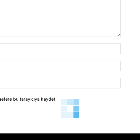
İsim:*
E-
Posta:*
Website:
sefere bu tarayıcıya kaydet.