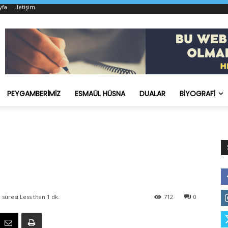
yfa
İletişim
PEYGAMBERIMIZ
ESMAÜL HÜSNA
DUALAR
BIYOGRAFI
 süresi
Less than 1
dk.
712
0