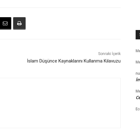
Me
Sonraki İçerik
İslam Düşünce Kaynaklarını Kullanma Kılavuzu
Me
nu
İm
Me
Ce
Ec