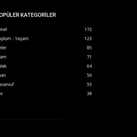
OPÜLER KATEGORİLER
enel
172
oplum - Yaşam
123
irler
85
lam
71
lak
64
man
56
asavvuf
55
le
38