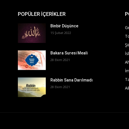
POPÜLER İÇERİKLER
P
Binbir Düşünce
G
15 Şubat 2022
T
Şi
İs
Bakara Suresi Meali
28 Ekim 2021
Ah
İ
T
t
Rabbin Sana Darılmadı
28 Ekim 2021
Ai