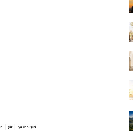
er
şiir
ya ilahi şiiri