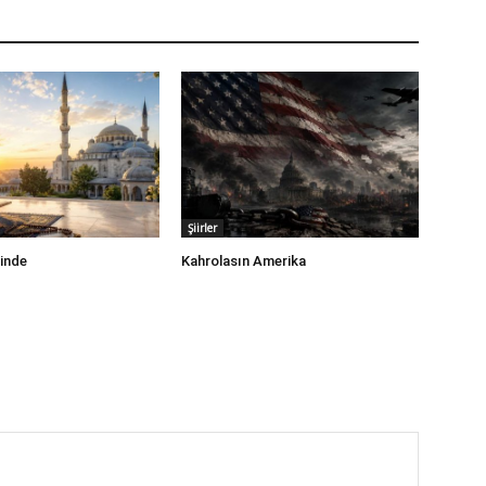
Şiirler
zinde
Kahrolasın Amerika