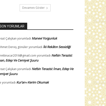
Devamını Göster
SON YORUMLAR
Manevi Yorgunluk
sut Çalışkan
yorumladı
İki Rekâtın Sessizliği
hmet Derviş gönüler
yorumladı
Nefsin Terazisi:
rettinacar2016@gmail.com
yorumladı
an, Edep Ve Cemiyet Şuuru
Nefsin Terazisi: İman, Edep Ve
sut Çalışkan
yorumladı
miyet Şuuru
Kur’an-ı Kerim Okumak
e
yorumladı