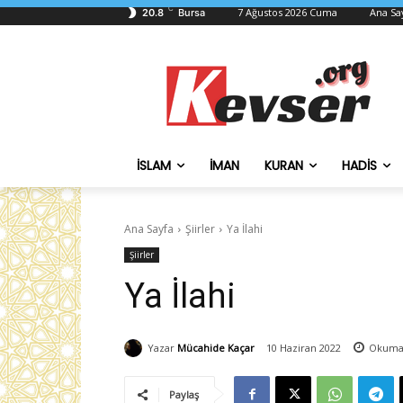
C
7 Ağustos 2026 Cuma
Ana Sa
20.8
Bursa
İSLAM
İMAN
KURAN
HADIS
Ana Sayfa
Şiirler
Ya İlahi
Şiirler
Ya İlahi
Yazar
Mücahide Kaçar
10 Haziran 2022
Okuma
Paylaş