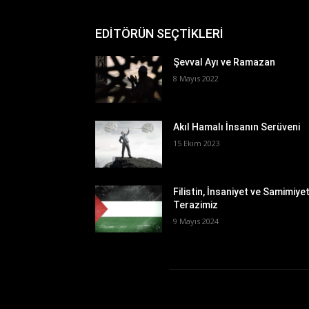
EDİTÖRÜN SEÇTİKLERİ
Şevval Ayı ve Ramazan
8 Mayıs 2022
Akıl Hamalı İnsanın Serüveni
15 Ekim 2023
Filistin, İnsaniyet ve Samimiye
Terazimiz
9 Mayıs 2024