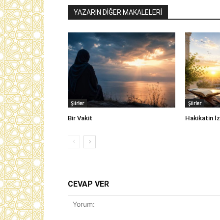
YAZARIN DİĞER MAKALELERİ
Şiirler
Şiirler
Bir Vakit
Hakikatin İ
CEVAP VER