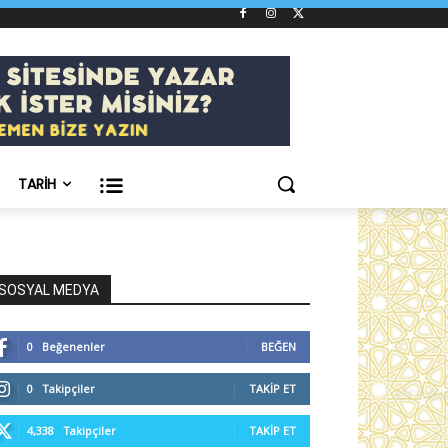
TARIH
SOSYAL MEDYA
0
Beğenenler
BEĞEN
0
Takipçiler
TAKIP ET
4,338
Takipçiler
TAKIP ET