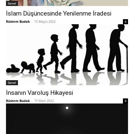
Genel
İslam Düşüncesinde Yenilenme İradesi
Rüstem Budak
-
15 Mayıs 2022
0
Genel
İnsanın Varoluş Hikayesi
Rüstem Budak
-
15 Mart 2022
0