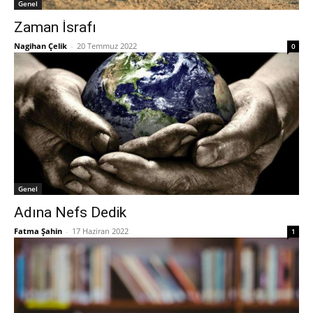
Genel
Zaman İsrafı
Nagihan Çelik
-
20 Temmuz 2022
0
Genel
Adına Nefs Dedik
Fatma Şahin
-
17 Haziran 2022
1