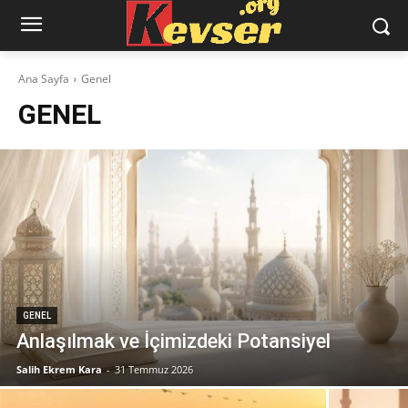
Ana Sayfa
Genel
GENEL
GENEL
Anlaşılmak ve İçimizdeki Potansiyel
Salih Ekrem Kara
-
31 Temmuz 2026