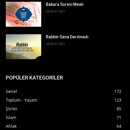
Bakara Suresi Meali
28 Ekim 2021
Rabbin Sana Darılmadı
28 Ekim 2021
POPÜLER KATEGORİLER
Genel
172
Toplum - Yaşam
123
Şiirler
85
İslam
71
Ahlak
64