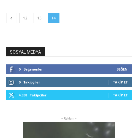
12
13
14
SOSYAL MEDYA
0
Beğenenler
BEĞEN
0
Takipçiler
TAKIP ET
4,338
Takipçiler
TAKIP ET
- Reklam -